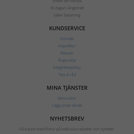
Enkelt att handla
30 dagars ångerrätt
Säker betalning
KUNDSERVICE
Kontakt
Köpvillkor
Returer
Ångra köp
Integritetspolicy
Tips & råd
MINA TJÄNSTER
Mina sidor
Lägg order direkt
NYHETSBREV
Få e-post med förtur på exklusiva rabatter och nyheter.