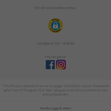
Fyll i din e-postadress nedan.
Kundtjänst: 033 - 16 99 60
Följ oss gärna!
* Få 20% extra rabatt på all rea när du uppger kod SALE20 i kassan. Erbjudandet
gäller fram till 16 augusti 2026. Max 1 gång per kund. Kan ej kombineras med
andra erbjudanden.
Handla tryggt & säkert