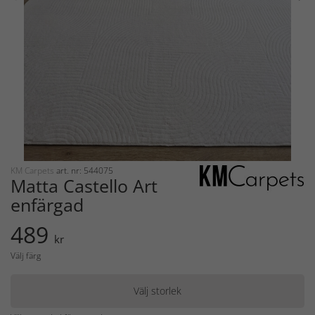
KM Carpets
art. nr: 544075
Matta Castello Art
enfärgad
489
kr
Välj färg
Välj storlek