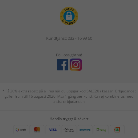
Kundtjänst: 033 - 16 99 60
Följ oss gärna!
* Få 20% extra rabatt på all rea när du uppger kod SALE20 i kassan. Erbjudandet
gäller fram till 16 augusti 2026. Max 1 gång per kund. Kan ej kombineras med
andra erbjudanden.
Handla tryggt & säkert