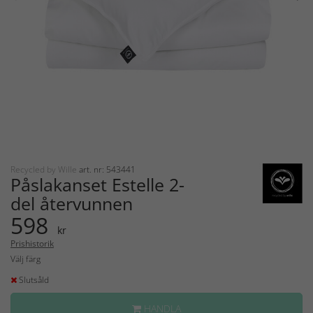
Recycled by Wille
art. nr: 543441
Påslakanset Estelle 2-
del återvunnen
598
kr
Prishistorik
Välj färg
Slutsåld
HANDLA