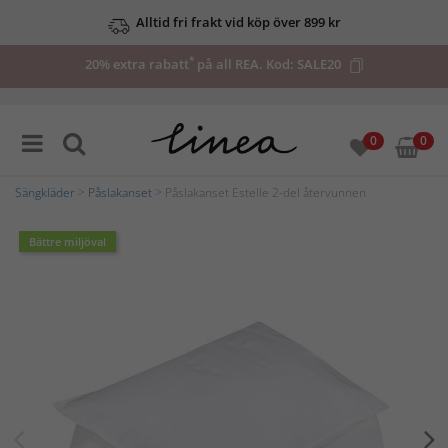
Alltid fri frakt vid köp över 899 kr
*
20% extra rabatt
på all REA. Kod:
SALE20
0
0
Sängkläder
>
Påslakanset
> Påslakanset Estelle 2-del återvunnen
Bättre miljöval