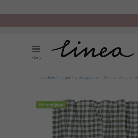
Meny
Gardiner
>
Färger
>
Gröna gardiner
> Multibandskappa rut
Bättre miljöval