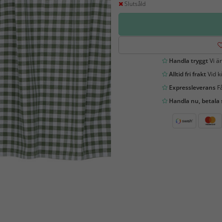
Slutsåld
Handla tryggt
Vi är
Alltid fri frakt
Vid k
Expressleverans
Få
Handla nu, betala