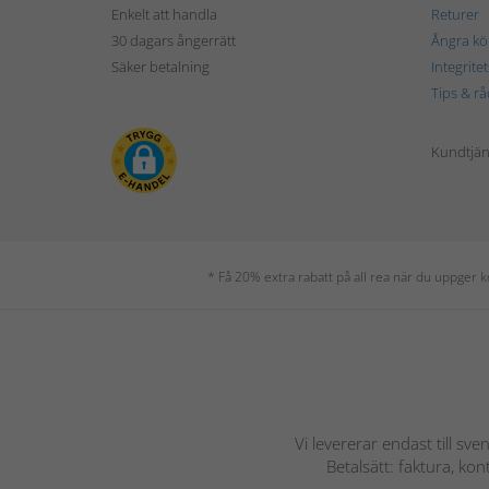
Enkelt att handla
Returer
30 dagars ångerrätt
Ångra kö
Säker betalning
Integrite
Tips & rå
Kundtjäns
* Få 20% extra rabatt på all rea när du uppger
Vi levererar endast till sve
Betalsätt: faktura, ko