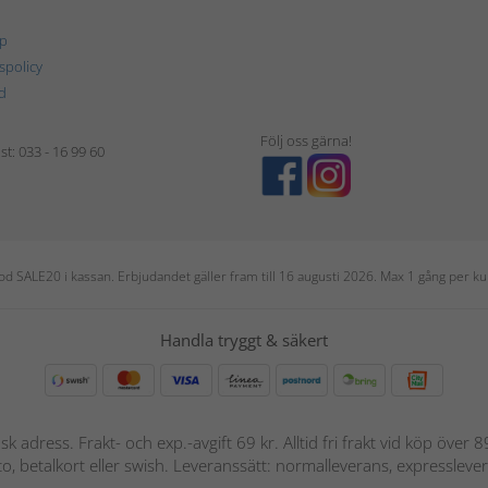
p
tspolicy
d
Följ oss gärna!
t: 033 - 16 99 60
 kod SALE20 i kassan. Erbjudandet gäller fram till 16 augusti 2026. Max 1 gång per
Handla tryggt & säkert
nsk adress. Frakt- och exp.-avgift 69 kr. Alltid fri frakt vid köp över
nto, betalkort eller swish. Leveranssätt: normalleverans, expressleve