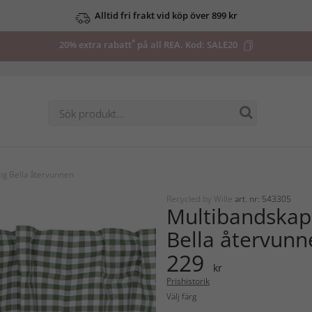
Alltid fri frakt vid köp över 899 kr
*
20% extra rabatt
på all REA. Kod:
SALE20
ig Bella återvunnen
Recycled by Wille
art. nr: 543305
Multibandskap
Bella återvunn
229
kr
Prishistorik
Välj färg