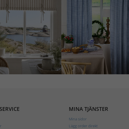
SERVICE
MINA TJÄNSTER
Mina sidor
r
Lägg order direkt