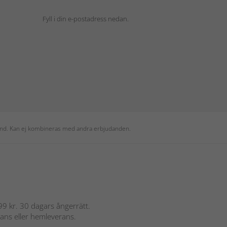
Fyll i din e-postadress nedan.
 kund. Kan ej kombineras med andra erbjudanden.
 899 kr. 30 dagars ångerrätt.
rans eller hemleverans.