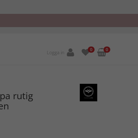
0
0
Logga in
pa rutig
en