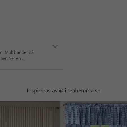
gn. Multibandet på
er. Serien ...
Inspireras av @lineahemma.se