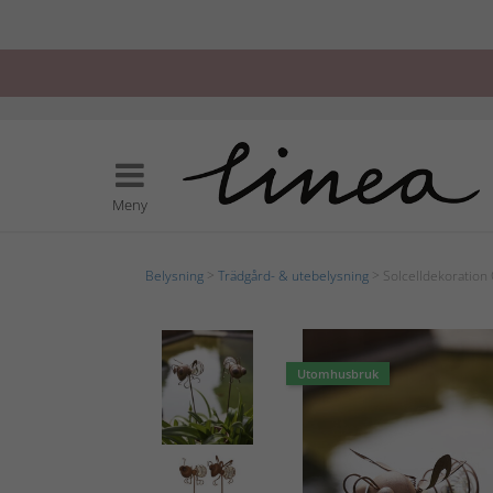
Meny
Belysning
>
Trädgård- & utebelysning
> Solcelldekoration
Utomhusbruk