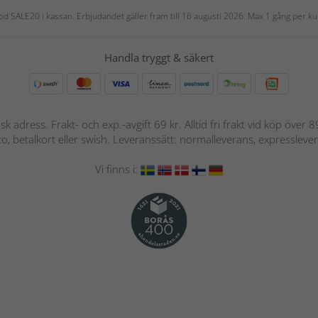
 kod SALE20 i kassan. Erbjudandet gäller fram till 16 augusti 2026. Max 1 gång per
Handla tryggt & säkert
nsk adress. Frakt- och exp.-avgift 69 kr. Alltid fri frakt vid köp över
nto, betalkort eller swish. Leveranssätt: normalleverans, expressleve
Vi finns i: