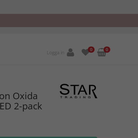
0
0
Logga in
ion Oxida
LED 2-pack