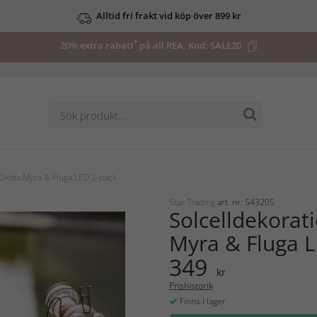
Alltid fri frakt vid köp över 899 kr
*
20% extra rabatt
på all REA. Kod:
SALE20
 Oxida Myra & Fluga LED 2-pack
Star Trading
art. nr: 543205
Solcelldekorat
Myra & Fluga 
349
kr
Prishistorik
Finns i lager