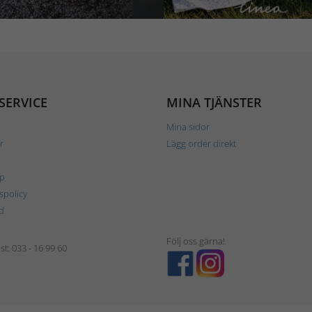
SERVICE
MINA TJÄNSTER
Mina sidor
r
Lägg order direkt
p
tspolicy
d
Följ oss gärna!
t: 033 - 16 99 60