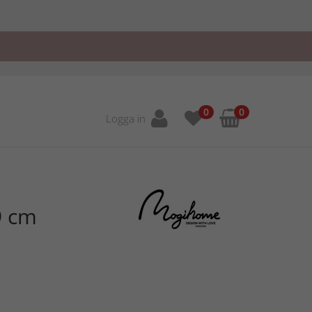
0
0
Logga in
9 cm