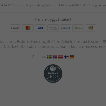
 kod SALE20 i kassan. Erbjudandet gäller fram till 16 augusti 2026. Max 1 gång per
Handla tryggt & säkert
nsk adress. Frakt- och exp.-avgift 69 kr. Alltid fri frakt vid köp över
nto, betalkort eller swish. Leveranssätt: normalleverans, expressleve
Vi finns i: