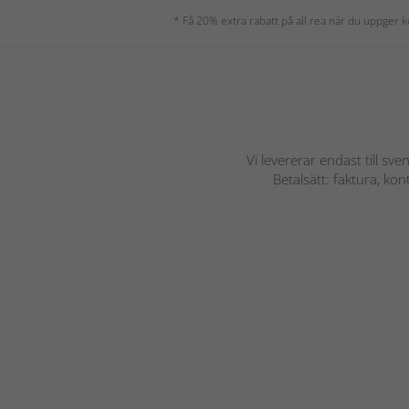
* Få 20% extra rabatt på all rea när du uppger
Vi levererar endast till sve
Betalsätt: faktura, ko