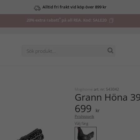
Alltid fri frakt vid köp över 899 kr
*
20% extra rabatt
på all REA. Kod:
SALE20
Mogihome
art. nr: 543042
Grann Höna 3
699
kr
Prishistorik
Välj färg