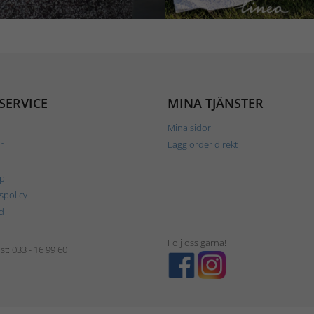
SERVICE
MINA TJÄNSTER
Mina sidor
r
Lägg order direkt
p
tspolicy
d
Följ oss gärna!
t: 033 - 16 99 60