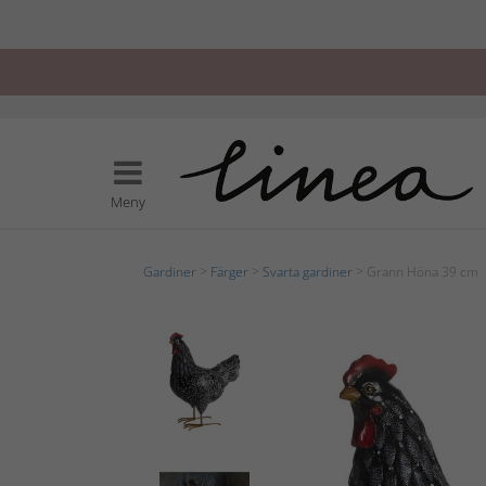
Meny
Gardiner
>
Färger
>
Svarta gardiner
> Grann Höna 39 cm