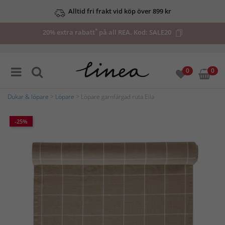
Alltid fri frakt vid köp över 899 kr
*
20% extra rabatt
på all REA. Kod:
SALE20
0
0
Dukar & löpare
>
Löpare
> Löpare garnfärgad ruta Ella
-25%