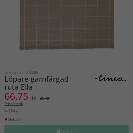
Linea
art. nr: 543036
Löpare garnfärgad
ruta Ella
66,75
kr
89 kr
Prishistorik
Välj färg
Slutsåld
HANDLA