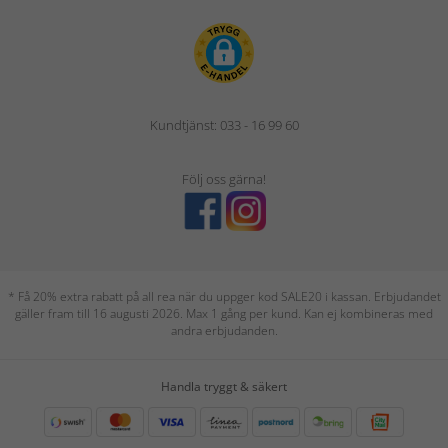
Kundtjänst: 033 - 16 99 60
Följ oss gärna!
* Få 20% extra rabatt på all rea när du uppger kod SALE20 i kassan. Erbjudandet
gäller fram till 16 augusti 2026. Max 1 gång per kund. Kan ej kombineras med
andra erbjudanden.
Handla tryggt & säkert