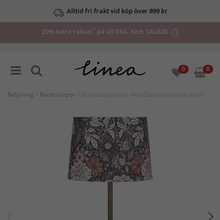
Alltid fri frakt vid köp över 899 kr
*
20% extra rabatt
på all REA. Kod:
SALE20
0
0
Belysning
>
Bordslampor
> Bordslampa Liam med Dahliamönstrad skärm