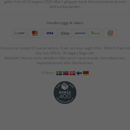
gäller fram till 16 augusti 2026. Max 1 gång per kund. Kan ej kombineras med
andra erbjudanden.
Handla tryggt & säkert
Vi levererar endast till svensk adress. Frakt- och exp.-avgift 69 kr. Alltid fri frakt vid
köp över 899 kr. 30 dagars ångerrätt.
Betalsätt: faktura, konto, betalkort eller swish. Leveranssätt: normalleverans,
expressleverans eller hemleverans.
Vi finns i: