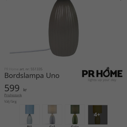
PR Home
art. nr: 551335
Bordslampa Uno
599
kr
Prishistorik
Välj färg
4+
Blå
Grå
Grön