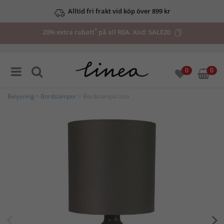
Alltid fri frakt vid köp över 899 kr
*
20% extra rabatt
på all REA. Kod:
SALE20
0
0
Belysning
>
Bordslampor
> Bordslampa Uno