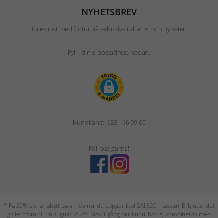
NYHETSBREV
Få e-post med förtur på exklusiva rabatter och nyheter.
Fyll i din e-postadress nedan.
Kundtjänst: 033 - 16 99 60
Följ oss gärna!
* Få 20% extra rabatt på all rea när du uppger kod SALE20 i kassan. Erbjudandet
gäller fram till 16 augusti 2026. Max 1 gång per kund. Kan ej kombineras med