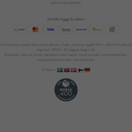
andra erbjudanden.
Handla tryggt & säkert
Vi levererar endast till svensk adress. Frakt- och exp.-avgift 69 kr. Alltid fri frakt vid
köp över 899 kr. 30 dagars ångerrätt.
Betalsätt: faktura, konto, betalkort eller swish. Leveranssätt: normalleverans,
expressleverans eller hemleverans.
Vi finns i: