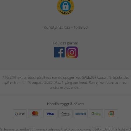
Kundtjänst: 033 - 16 99 60
Följ oss gärna!
* Få 20% extra rabatt på all rea när du uppger kod SALE20 i kassan. Erbjudandet
gäller fram till 16 augusti 2026. Max 1 gång per kund. Kan ej kombineras med
andra erbjudanden.
Handla tryggt & säkert
Vi levererar endast till svensk adress. Frakt- och exp.-avgift 69 kr. Alltid fri frakt vid