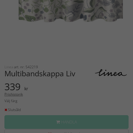
Linea
art. nr: 542219
Multibandskappa Liv
339
kr
Prishistorik
Välj färg
Slutsåld
HANDLA