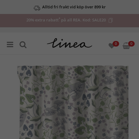
Alltid fri frakt vid köp över 899 kr
*
20% extra rabatt
på all REA. Kod:
SALE20
0
0