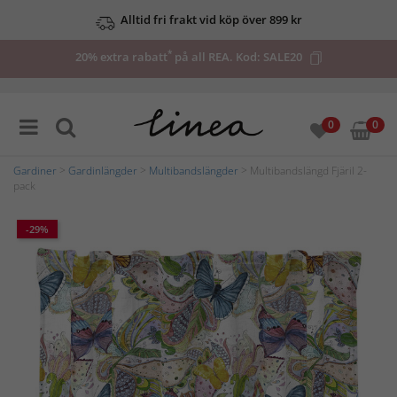
Alltid fri frakt vid köp över 899 kr
*
20% extra rabatt
på all REA. Kod:
SALE20
0
0
Gardiner
>
Gardinlängder
>
Multibandslängder
> Multibandslängd Fjäril 2-
pack
-29%