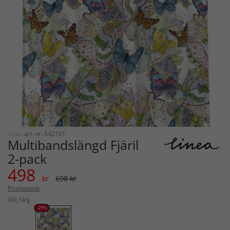
Linea
art. nr: 542161
Multibandslängd Fjäril
2-pack
498
kr
698 kr
Prishistorik
Välj färg
-29%