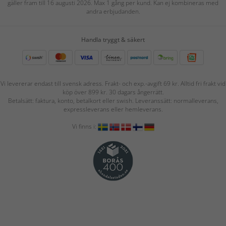
gäller fram till 16 augusti 2026. Max 1 gång per kund. Kan ej kombineras med
andra erbjudanden.
Handla tryggt & säkert
Vi levererar endast till svensk adress. Frakt- och exp.-avgift 69 kr. Alltid fri frakt vid
köp över 899 kr. 30 dagars ångerrätt.
Betalsätt: faktura, konto, betalkort eller swish. Leveranssätt: normalleverans,
expressleverans eller hemleverans.
Vi finns i: