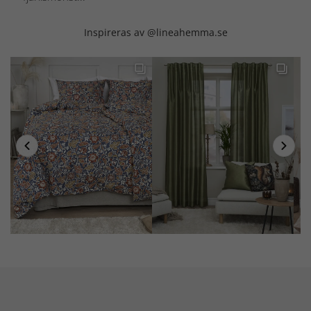
Inspireras av @lineahemma.se