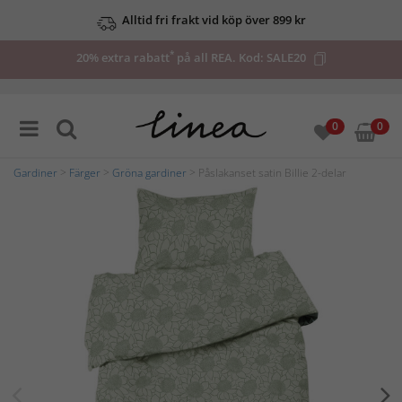
Alltid fri frakt vid köp över 899 kr
*
20% extra rabatt
på all REA. Kod:
SALE20
0
0
Gardiner
>
Färger
>
Gröna gardiner
> Påslakanset satin Billie 2-delar