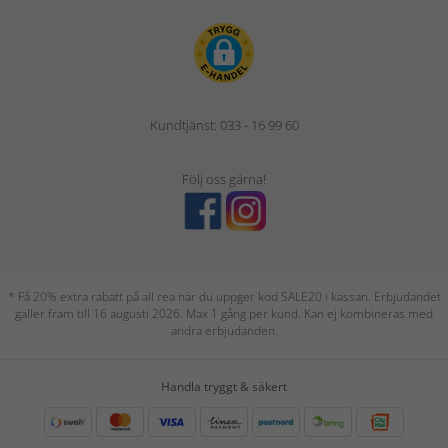
Kundtjänst: 033 - 16 99 60
Följ oss gärna!
* Få 20% extra rabatt på all rea när du uppger kod SALE20 i kassan. Erbjudandet
gäller fram till 16 augusti 2026. Max 1 gång per kund. Kan ej kombineras med
andra erbjudanden.
Handla tryggt & säkert