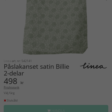
Linea
art. nr: 542141
Påslakanset satin Billie
2-delar
498
kr
Prishistorik
Välj färg
Slutsåld
HANDLA