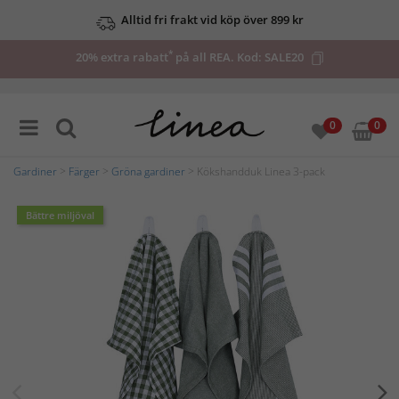
Alltid fri frakt vid köp över 899 kr
*
20% extra rabatt
på all REA. Kod:
SALE20
0
0
Gardiner
>
Färger
>
Gröna gardiner
> Kökshandduk Linea 3-pack
Bättre miljöval