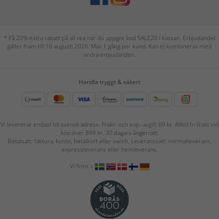
* Få 20% extra rabatt på all rea när du uppger kod SALE20 i kassan. Erbjudandet
gäller fram till 16 augusti 2026. Max 1 gång per kund. Kan ej kombineras med
andra erbjudanden.
Handla tryggt & säkert
Vi levererar endast till svensk adress. Frakt- och exp.-avgift 69 kr. Alltid fri frakt vid
köp över 899 kr. 30 dagars ångerrätt.
Betalsätt: faktura, konto, betalkort eller swish. Leveranssätt: normalleverans,
expressleverans eller hemleverans.
Vi finns i: