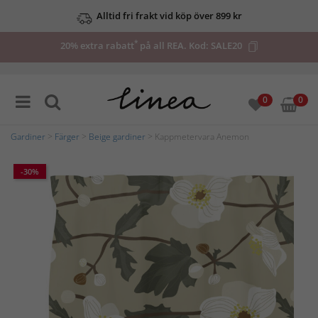
Alltid fri frakt vid köp över 899 kr
*
20% extra rabatt
på all REA. Kod:
SALE20
0
0
Gardiner
>
Färger
>
Beige gardiner
> Kappmetervara Anemon
-30%