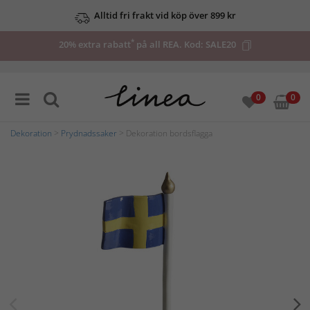
Alltid fri frakt vid köp över 899 kr
*
20% extra rabatt
på all REA. Kod:
SALE20
0
0
Dekoration
>
Prydnadssaker
> Dekoration bordsflagga