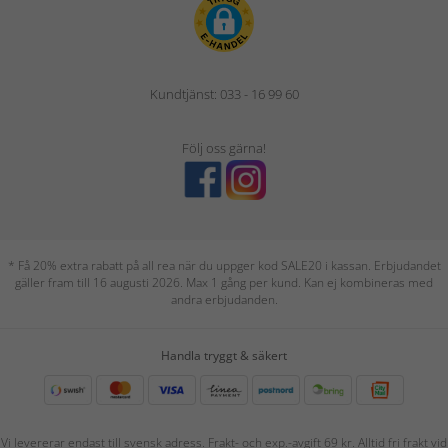
Kundtjänst: 033 - 16 99 60
Följ oss gärna!
* Få 20% extra rabatt på all rea när du uppger kod SALE20 i kassan. Erbjudandet
gäller fram till 16 augusti 2026. Max 1 gång per kund. Kan ej kombineras med
andra erbjudanden.
Handla tryggt & säkert
Vi levererar endast till svensk adress. Frakt- och exp.-avgift 69 kr. Alltid fri frakt vid