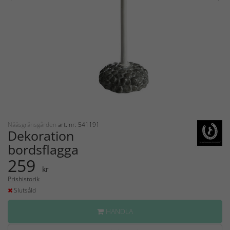
Nääsgränsgården
art. nr: 541191
Dekoration
bordsflagga
259
kr
Prishistorik
Slutsåld
HANDLA