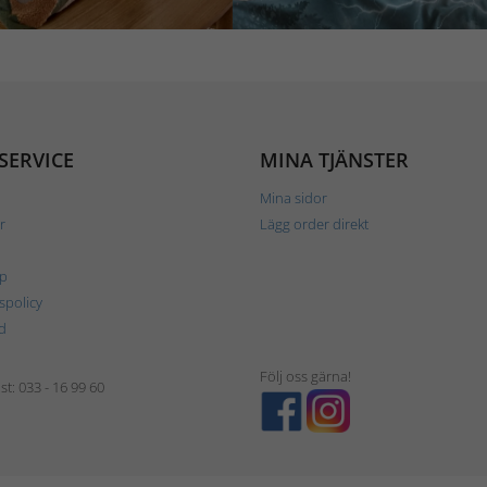
SERVICE
MINA TJÄNSTER
Mina sidor
r
Lägg order direkt
p
tspolicy
d
Följ oss gärna!
t: 033 - 16 99 60