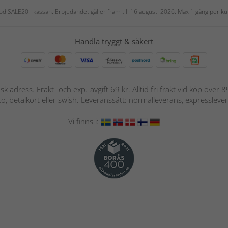
 kod SALE20 i kassan. Erbjudandet gäller fram till 16 augusti 2026. Max 1 gång per
Handla tryggt & säkert
nsk adress. Frakt- och exp.-avgift 69 kr. Alltid fri frakt vid köp över
nto, betalkort eller swish. Leveranssätt: normalleverans, expressleve
Vi finns i: