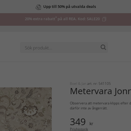
Upp till 50% på utvalda deals
*
20% extra rabatt
på all REA. Kod:
SALE20
Boel & Jan
art. nr: 541105
Metervara Jon
Observera att metervara klipps efter d
därför inte av ångerrätt.
349
kr
Prishistorik