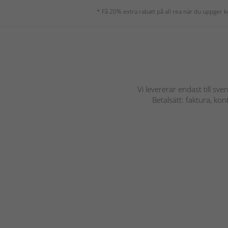
* Få 20% extra rabatt på all rea när du uppger
Vi levererar endast till sve
Betalsätt: faktura, ko