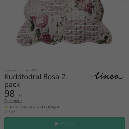
Linea
art. nr: 541002
Kuddfodral Rosa 2-
pack
98
kr
Prishistorik
Beställningsvara, skickas tidigast
13 Sep
HANDLA