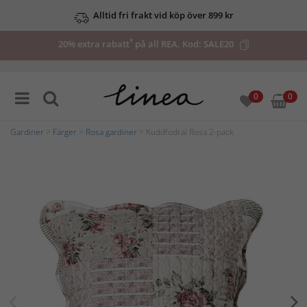
Alltid fri frakt vid köp över 899 kr
*
20% extra rabatt
på all REA. Kod:
SALE20
0
0
Gardiner
>
Färger
>
Rosa gardiner
> Kuddfodral Rosa 2-pack