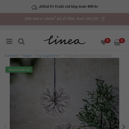
Alltid fri frakt vid köp över 899 kr
*
20% extra rabatt
på all REA. Kod:
SALE20
0
0
Gardiner
>
Färger
>
Svarta gardiner
> Hängande Dekoration Stardust
Utomhusbruk