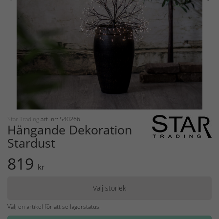
Star Trading
art. nr: 540266
Hängande Dekoration
Stardust
819
kr
Välj storlek
Välj en artikel för att se lagerstatus.