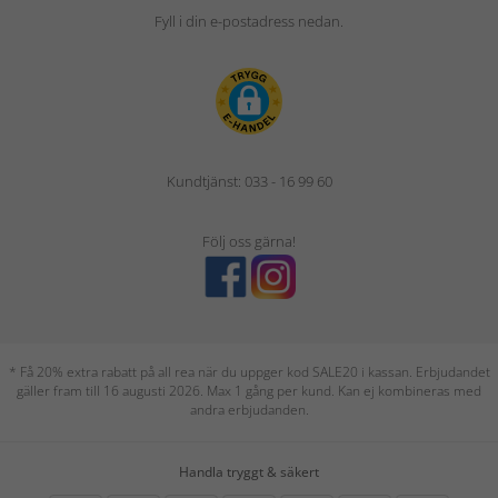
Fyll i din e-postadress nedan.
Kundtjänst: 033 - 16 99 60
Följ oss gärna!
* Få 20% extra rabatt på all rea när du uppger kod SALE20 i kassan. Erbjudandet
gäller fram till 16 augusti 2026. Max 1 gång per kund. Kan ej kombineras med
andra erbjudanden.
Handla tryggt & säkert