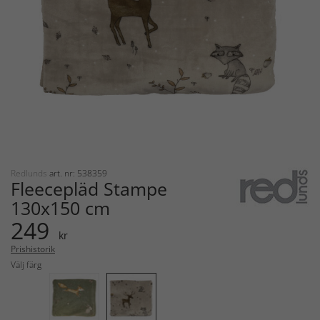
Redlunds
art. nr: 538359
Fleecepläd Stampe
130x150 cm
249
kr
Prishistorik
Välj färg