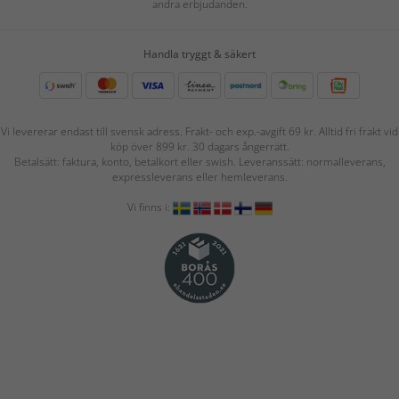
andra erbjudanden.
Handla tryggt & säkert
Vi levererar endast till svensk adress. Frakt- och exp.-avgift 69 kr. Alltid fri frakt vid
köp över 899 kr. 30 dagars ångerrätt.
Betalsätt: faktura, konto, betalkort eller swish. Leveranssätt: normalleverans,
expressleverans eller hemleverans.
Vi finns i: