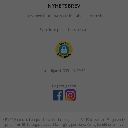
NYHETSBREV
Få e-post med förtur på exklusiva rabatter och nyheter.
Fyll i din e-postadress nedan.
Kundtjänst: 033 - 16 99 60
Följ oss gärna!
* Få 20% extra rabatt på all rea när du uppger kod SALE20 i kassan. Erbjudandet
gäller fram till 16 augusti 2026. Max 1 gång per kund. Kan ej kombineras med