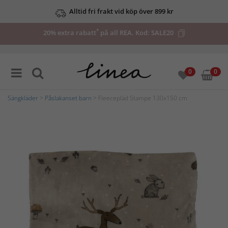
Alltid fri frakt vid köp över 899 kr
*
20% extra rabatt
på all REA. Kod:
SALE20
0
0
Sängkläder
>
Påslakanset barn
> Fleecepläd Stampe 130x150 cm