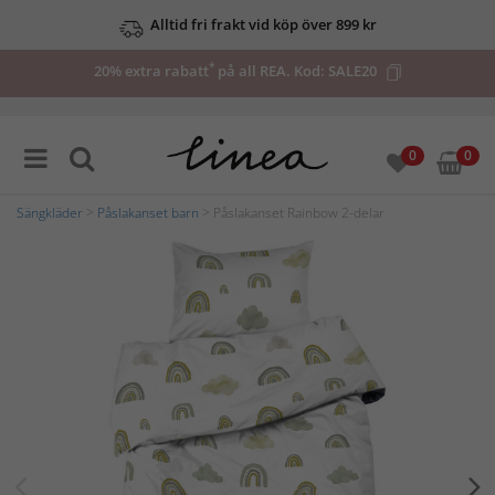
Alltid fri frakt vid köp över 899 kr
*
20% extra rabatt
på all REA. Kod:
SALE20
0
0
Sängkläder
>
Påslakanset barn
> Påslakanset Rainbow 2-delar