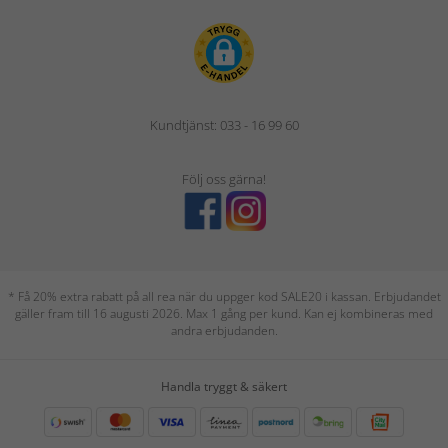
Kundtjänst: 033 - 16 99 60
Följ oss gärna!
* Få 20% extra rabatt på all rea när du uppger kod SALE20 i kassan. Erbjudandet
gäller fram till 16 augusti 2026. Max 1 gång per kund. Kan ej kombineras med
andra erbjudanden.
Handla tryggt & säkert