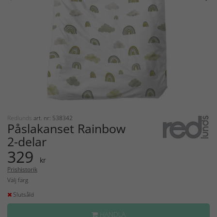
Redlunds
art. nr: 538342
Påslakanset Rainbow
2-delar
329
kr
Prishistorik
Välj färg
Slutsåld
HANDLA