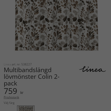
Linea
art. nr: 538227
Multibandslängd
lövmönster Colin 2-
pack
759
kr
Prishistorik
Välj färg