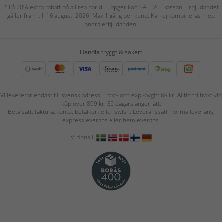
* Få 20% extra rabatt på all rea när du uppger kod SALE20 i kassan. Erbjudandet
gäller fram till 16 augusti 2026. Max 1 gång per kund. Kan ej kombineras med
andra erbjudanden.
Handla tryggt & säkert
Vi levererar endast till svensk adress. Frakt- och exp.-avgift 69 kr. Alltid fri frakt vid
köp över 899 kr. 30 dagars ångerrätt.
Betalsätt: faktura, konto, betalkort eller swish. Leveranssätt: normalleverans,
expressleverans eller hemleverans.
Vi finns i: