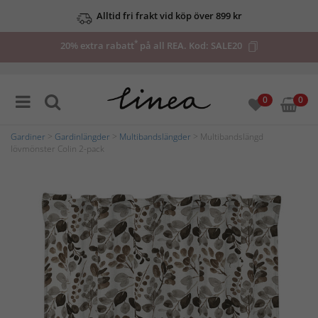
Alltid fri frakt vid köp över 899 kr
*
20% extra rabatt
på all REA. Kod:
SALE20
0
0
Gardiner
>
Gardinlängder
>
Multibandslängder
> Multibandslängd
lövmönster Colin 2-pack