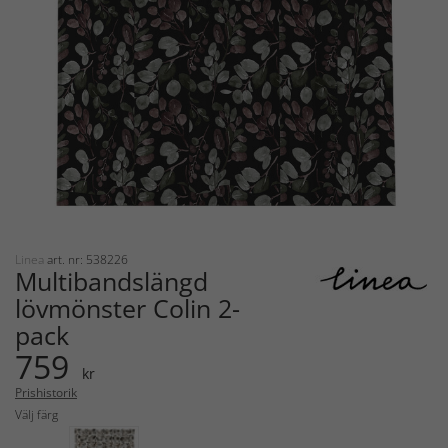
Linea
art. nr: 538226
Multibandslängd
lövmönster Colin 2-
pack
759
kr
Prishistorik
Välj färg