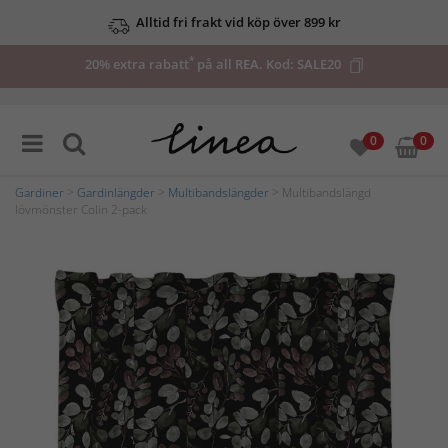
Alltid fri frakt vid köp över 899 kr
*
20% extra rabatt
på all REA. Kod:
SALE20
0
0
Gardiner
>
Gardinlängder
>
Multibandslängder
> Multibandslängd
lövmönster Colin 2-pack