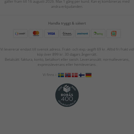
gäller fram till 16 augusti 2026. Max 1 gång per kund. Kan ej kombineras med
andra erbjudanden.
Handla tryggt & säkert
Vi levererar endast till svensk adress. Frakt- och exp.-avgift 69 kr. Alltid fri frakt vid
köp över 899 kr. 30 dagars ångerrätt.
Betalsätt: faktura, konto, betalkort eller swish. Leveranssätt: normalleverans,
expressleverans eller hemleverans.
Vi finns i: