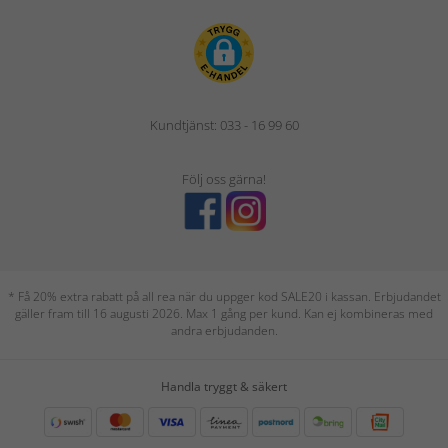
Kundtjänst: 033 - 16 99 60
Följ oss gärna!
* Få 20% extra rabatt på all rea när du uppger kod SALE20 i kassan. Erbjudandet
gäller fram till 16 augusti 2026. Max 1 gång per kund. Kan ej kombineras med
andra erbjudanden.
Handla tryggt & säkert