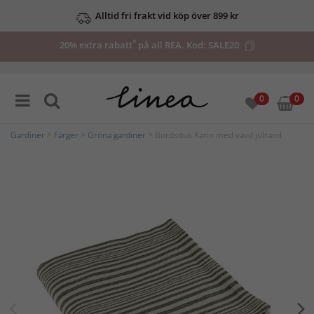
Alltid fri frakt vid köp över 899 kr
*
20% extra rabatt
på all REA. Kod:
SALE20
0
0
Gardiner
>
Färger
>
Gröna gardiner
> Bordsduk Karin med vävd julrand