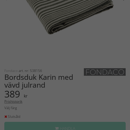
Fondaco
art. nr: 538156
Bordsduk Karin med
vävd julrand
389
kr
Prishistorik
Välj färg
Slutsåld
HANDLA