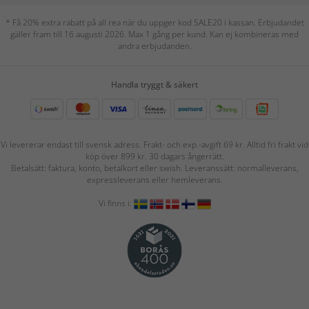
* Få 20% extra rabatt på all rea när du uppger kod SALE20 i kassan. Erbjudandet
gäller fram till 16 augusti 2026. Max 1 gång per kund. Kan ej kombineras med
andra erbjudanden.
Handla tryggt & säkert
Vi levererar endast till svensk adress. Frakt- och exp.-avgift 69 kr. Alltid fri frakt vid
köp över 899 kr. 30 dagars ångerrätt.
Betalsätt: faktura, konto, betalkort eller swish. Leveranssätt: normalleverans,
expressleverans eller hemleverans.
Vi finns i: