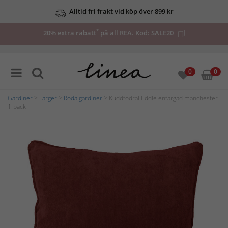
Alltid fri frakt vid köp över 899 kr
*
20% extra rabatt
på all REA. Kod:
SALE20
0
0
Gardiner
>
Färger
>
Röda gardiner
> Kuddfodral Eddie enfärgad manchester
1-pack