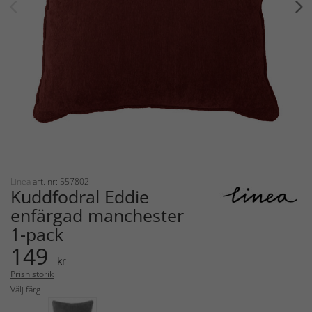
Linea
art. nr: 557802
Kuddfodral Eddie
enfärgad manchester
1-pack
149
kr
Prishistorik
Välj färg