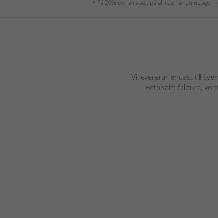
* Få 20% extra rabatt på all rea när du uppger
Vi levererar endast till sve
Betalsätt: faktura, ko