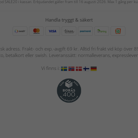
 kod SALE20 i kassan. Erbjudandet gäller fram till 16 augusti 2026. Max 1 gång per
Handla tryggt & säkert
nsk adress. Frakt- och exp.-avgift 69 kr. Alltid fri frakt vid köp över
nto, betalkort eller swish. Leveranssätt: normalleverans, expressleve
Vi finns i: