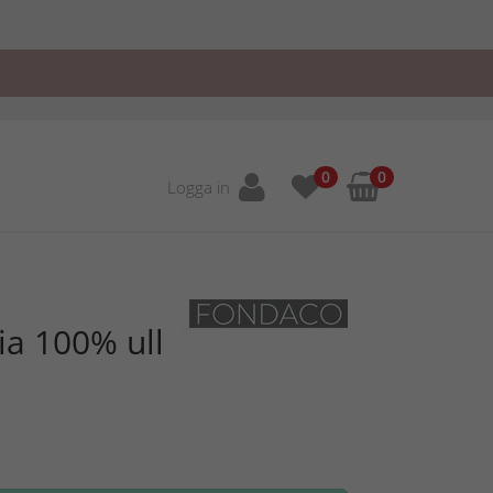
0
0
Logga in
a 100% ull