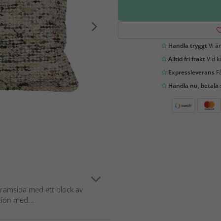
Handla tryggt
Vi är
Alltid fri frakt
Vid k
Expressleverans
Få
Handla nu, betala
framsida med ett block av
tion med...