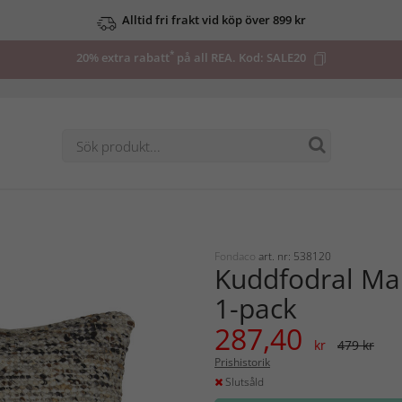
Alltid fri frakt vid köp över 899 kr
*
20% extra rabatt
på all REA. Kod:
SALE20
Fondaco
art. nr: 538120
Kuddfodral Mai
1-pack
287,40
kr
479 kr
Prishistorik
Slutsåld