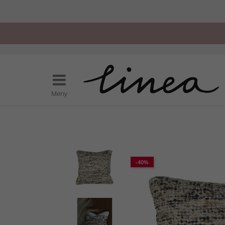
Meny
-40%