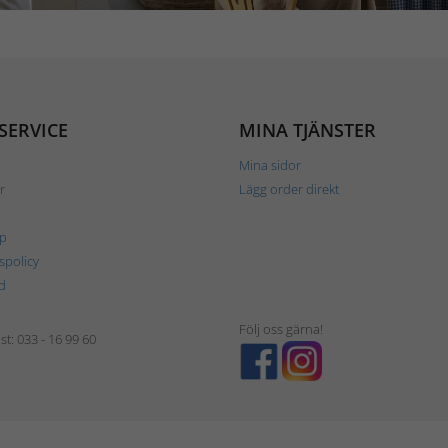
SERVICE
MINA TJÄNSTER
Mina sidor
r
Lägg order direkt
p
tspolicy
d
Följ oss gärna!
t: 033 - 16 99 60