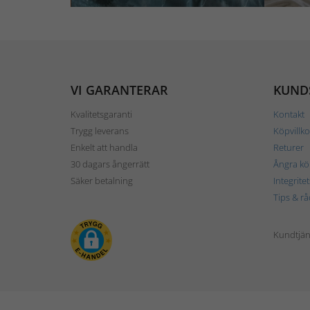
VI GARANTERAR
KUND
Kvalitetsgaranti
Kontakt
Trygg leverans
Köpvillko
Enkelt att handla
Returer
30 dagars ångerrätt
Ångra kö
Säker betalning
Integrite
Tips & rå
Kundtjäns