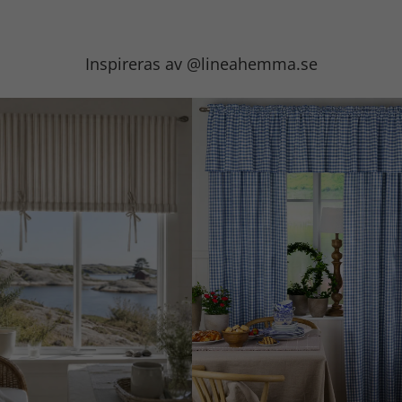
Inspireras av @lineahemma.se