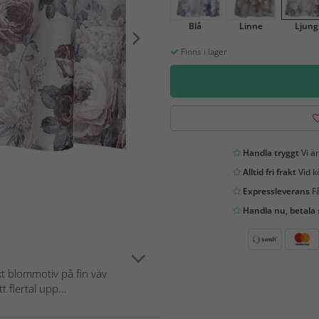
Blå
Linne
Ljung
Finns i lager
Handla tryggt
Vi är
Alltid fri frakt
Vid k
Expressleverans
Få
Handla nu, betala
t blommotiv på fin väv
 flertal upp...