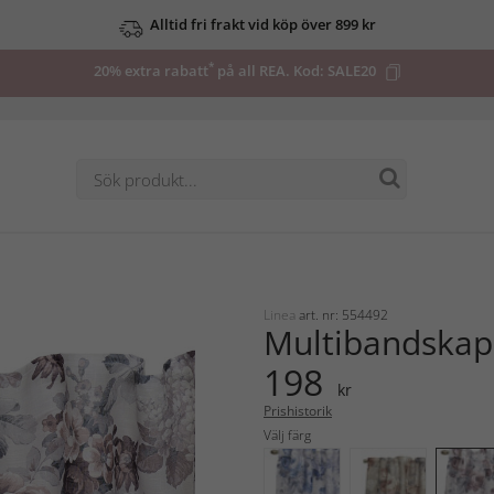
Alltid fri frakt vid köp över 899 kr
*
20% extra rabatt
på all REA. Kod:
SALE20
Linea
art. nr: 554492
Multibandskap
198
kr
Prishistorik
Välj färg