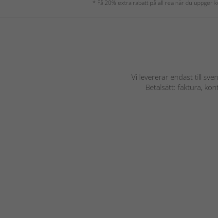
* Få 20% extra rabatt på all rea när du uppger
Vi levererar endast till sve
Betalsätt: faktura, ko