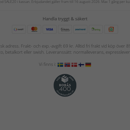
 kod SALE20 i kassan. Erbjudandet gäller fram till 16 augusti 2026. Max 1 gång per
Handla tryggt & säkert
nsk adress. Frakt- och exp.-avgift 69 kr. Alltid fri frakt vid köp över
nto, betalkort eller swish. Leveranssätt: normalleverans, expressleve
Vi finns i: