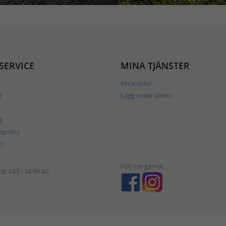
SERVICE
MINA TJÄNSTER
Mina sidor
r
Lägg order direkt
p
tspolicy
d
Följ oss gärna!
t: 033 - 16 99 60