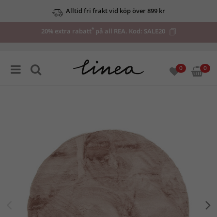
Alltid fri frakt vid köp över 899 kr
*
20% extra rabatt
på all REA. Kod:
SALE20
0
0