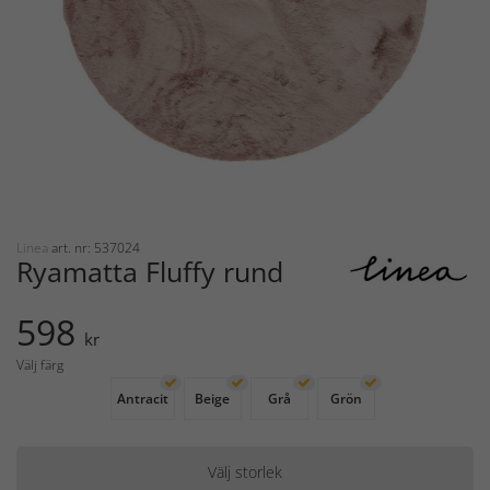
Linea
art. nr: 537024
Ryamatta Fluffy rund
598
kr
Välj färg
Antracit
Beige
Grå
Grön
Välj storlek