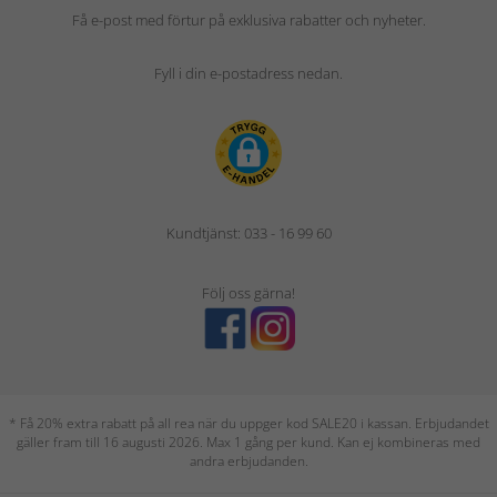
Få e-post med förtur på exklusiva rabatter och nyheter.
Fyll i din e-postadress nedan.
Kundtjänst: 033 - 16 99 60
Följ oss gärna!
* Få 20% extra rabatt på all rea när du uppger kod SALE20 i kassan. Erbjudandet
gäller fram till 16 augusti 2026. Max 1 gång per kund. Kan ej kombineras med
andra erbjudanden.