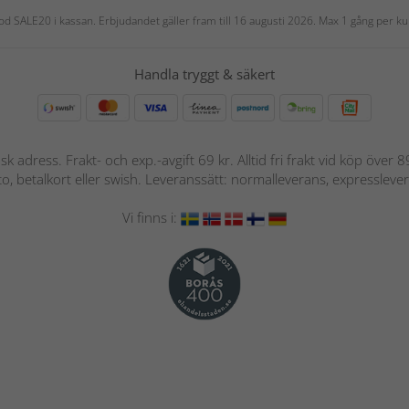
 kod SALE20 i kassan. Erbjudandet gäller fram till 16 augusti 2026. Max 1 gång per
Handla tryggt & säkert
nsk adress. Frakt- och exp.-avgift 69 kr. Alltid fri frakt vid köp över
nto, betalkort eller swish. Leveranssätt: normalleverans, expressleve
Vi finns i: