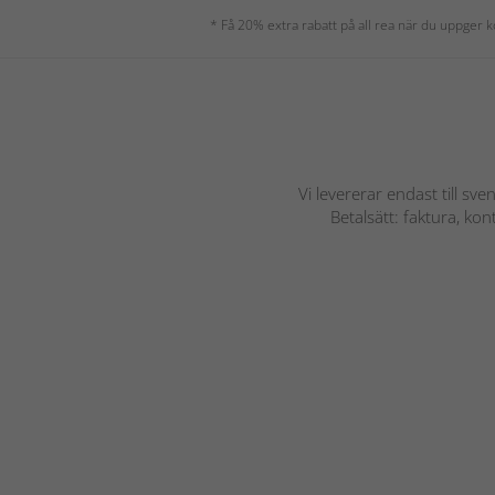
* Få 20% extra rabatt på all rea när du uppger
Vi levererar endast till sve
Betalsätt: faktura, ko