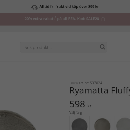
Alltid fri frakt vid köp över 899 kr
*
20% extra rabatt
på all REA. Kod:
SALE20
Linea
art. nr: 537024
Ryamatta Fluff
598
kr
Välj färg