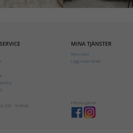
SERVICE
MINA TJÄNSTER
Mina sidor
r
Lägg order direkt
p
tspolicy
d
Följ oss gärna!
t: 033 - 16 99 60