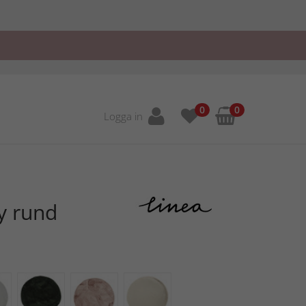
0
0
Logga in
y rund