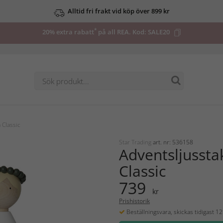
Alltid fri frakt vid köp över 899 kr
*
20% extra rabatt
på all REA. Kod:
SALE20
 Classic
Star Trading
art. nr: 536158
Adventsljussta
Classic
739
kr
Prishistorik
Beställningsvara, skickas tidigast 1