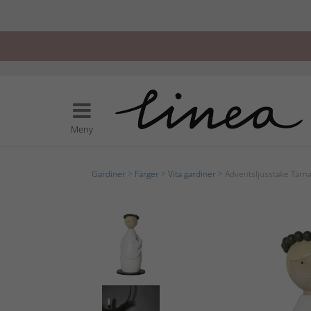
Meny
Gardiner
>
Färger
>
Vita gardiner
> Adventsljusstake Tärna