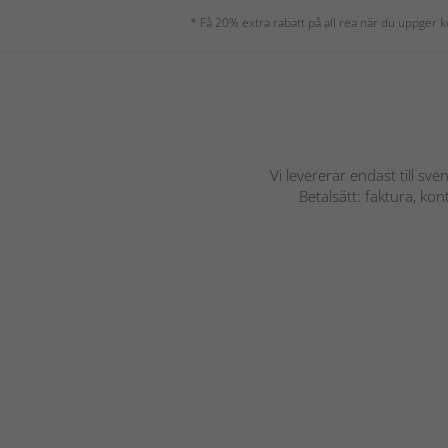
* Få 20% extra rabatt på all rea när du uppger
Vi levererar endast till sve
Betalsätt: faktura, ko