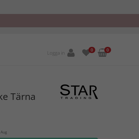
0
0
Logga in
ke Tärna
2 Aug