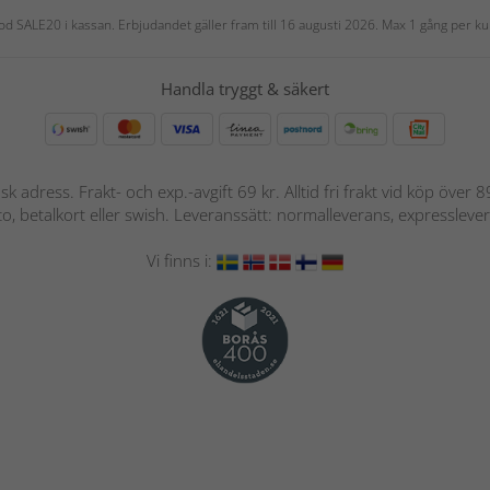
 kod SALE20 i kassan. Erbjudandet gäller fram till 16 augusti 2026. Max 1 gång per
Handla tryggt & säkert
nsk adress. Frakt- och exp.-avgift 69 kr. Alltid fri frakt vid köp över
nto, betalkort eller swish. Leveranssätt: normalleverans, expressleve
Vi finns i: