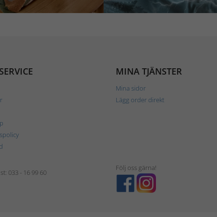
SERVICE
MINA TJÄNSTER
Mina sidor
r
Lägg order direkt
p
tspolicy
d
Följ oss gärna!
t: 033 - 16 99 60