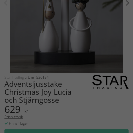
Star Trading
art. nr: 536154
Adventsljusstake
Christmas Joy Lucia
och Stjärngosse
629
kr
Prishistorik
Finns i lager