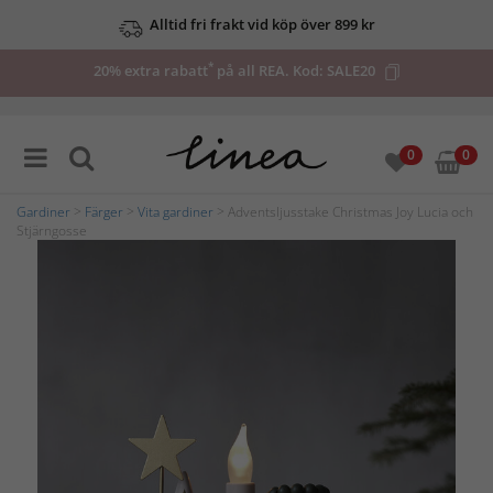
Alltid fri frakt vid köp över 899 kr
*
20% extra rabatt
på all REA. Kod:
SALE20
0
0
Gardiner
>
Färger
>
Vita gardiner
> Adventsljusstake Christmas Joy Lucia och
Stjärngosse