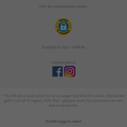
Fyll i din e-postadress nedan.
Kundtjänst: 033 - 16 99 60
Följ oss gärna!
* Få 20% extra rabatt på all rea när du uppger kod SALE20 i kassan. Erbjudandet
gäller fram till 16 augusti 2026. Max 1 gång per kund. Kan ej kombineras med
andra erbjudanden.
Handla tryggt & säkert