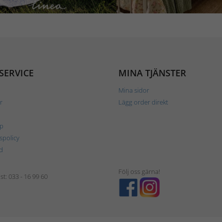
SERVICE
MINA TJÄNSTER
Mina sidor
r
Lägg order direkt
p
tspolicy
d
Följ oss gärna!
t: 033 - 16 99 60