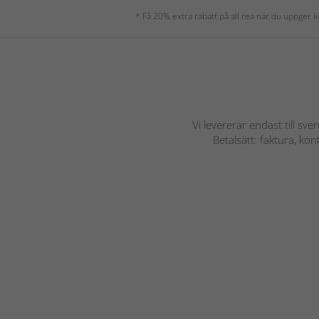
* Få 20% extra rabatt på all rea när du uppger
Vi levererar endast till sve
Betalsätt: faktura, ko