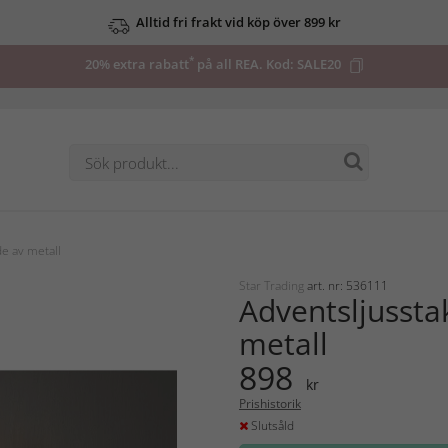
Alltid fri frakt vid köp över 899 kr
*
20% extra rabatt
på all REA. Kod:
SALE20
e av metall
Star Trading
art. nr: 536111
Adventsljussta
metall
898
kr
Prishistorik
Slutsåld