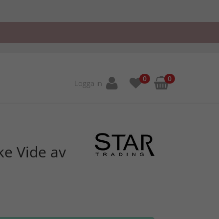
0
0
Logga in
ke Vide av