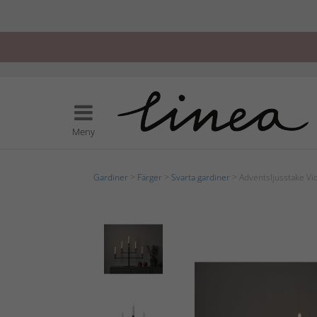
Meny
Gardiner
>
Färger
>
Svarta gardiner
> Adventsljusstake Vid