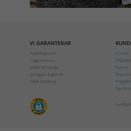
VI GARANTERAR
KUND
Kvalitetsgaranti
Kontakt
Trygg leverans
Köpvillko
Enkelt att handla
Returer
30 dagars ångerrätt
Ångra kö
Säker betalning
Integrite
Tips & rå
Kundtjäns