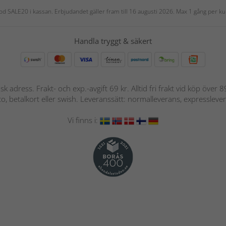
 kod SALE20 i kassan. Erbjudandet gäller fram till 16 augusti 2026. Max 1 gång per
Handla tryggt & säkert
nsk adress. Frakt- och exp.-avgift 69 kr. Alltid fri frakt vid köp över
nto, betalkort eller swish. Leveranssätt: normalleverans, expressleve
Vi finns i: