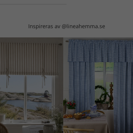
Inspireras av @lineahemma.se