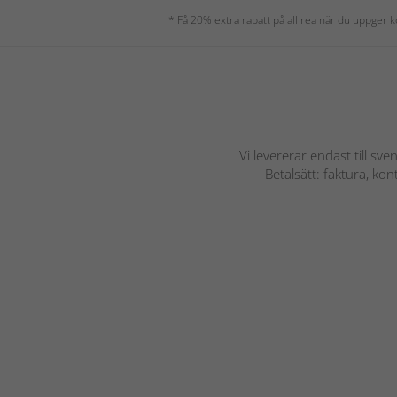
* Få 20% extra rabatt på all rea när du uppger
Vi levererar endast till sve
Betalsätt: faktura, ko