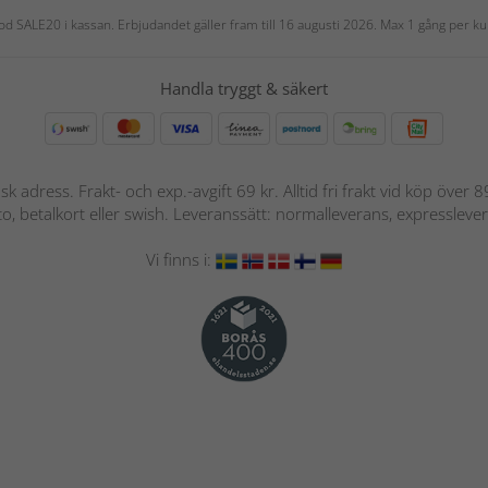
 kod SALE20 i kassan. Erbjudandet gäller fram till 16 augusti 2026. Max 1 gång per
Handla tryggt & säkert
nsk adress. Frakt- och exp.-avgift 69 kr. Alltid fri frakt vid köp över
nto, betalkort eller swish. Leveranssätt: normalleverans, expressleve
Vi finns i: