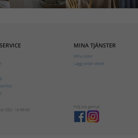
SERVICE
MINA TJÄNSTER
Mina sidor
r
Lägg order direkt
p
tspolicy
d
Följ oss gärna!
t: 033 - 16 99 60