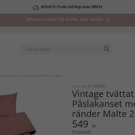
Alltid fri frakt vid köp över 899 kr
*
20% extra rabatt
på all REA. Kod:
SALE20
kanset med tryckta ränder Malte 2-delar
Linea
art. nr: 555627
Vintage tvättat
Påslakanset me
ränder Malte 2
549
kr
Prishistorik