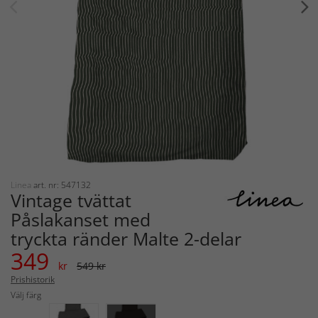
Linea
art. nr: 547132
Vintage tvättat
Påslakanset med
tryckta ränder Malte 2-delar
349
kr
549 kr
Prishistorik
Välj färg