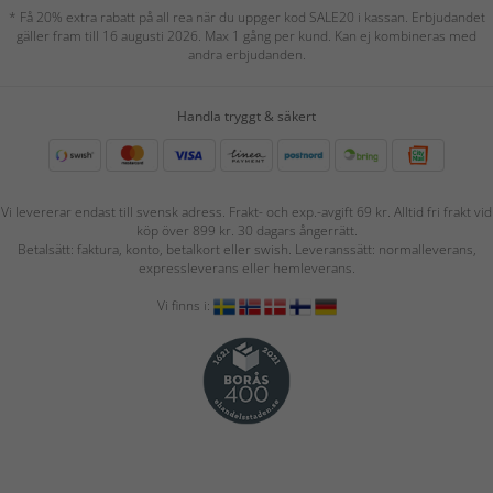
* Få 20% extra rabatt på all rea när du uppger kod SALE20 i kassan. Erbjudandet
gäller fram till 16 augusti 2026. Max 1 gång per kund. Kan ej kombineras med
andra erbjudanden.
Handla tryggt & säkert
Vi levererar endast till svensk adress. Frakt- och exp.-avgift 69 kr. Alltid fri frakt vid
köp över 899 kr. 30 dagars ångerrätt.
Betalsätt: faktura, konto, betalkort eller swish. Leveranssätt: normalleverans,
expressleverans eller hemleverans.
Vi finns i: