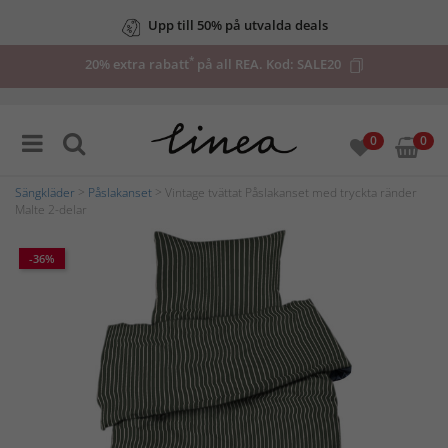
Upp till 50% på utvalda deals
*
20% extra rabatt
på all REA. Kod:
SALE20
0
0
Sängkläder
>
Påslakanset
> Vintage tvättat Påslakanset med tryckta ränder
Malte 2-delar
-36%