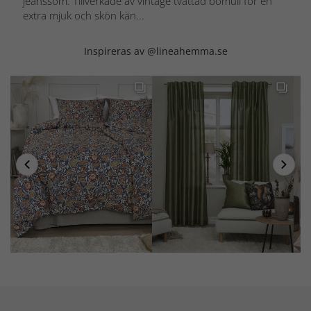
jeanssöm. Tillverkade av vintage tvättad bomull för en
extra mjuk och skön kän...
Inspireras av @lineahemma.se