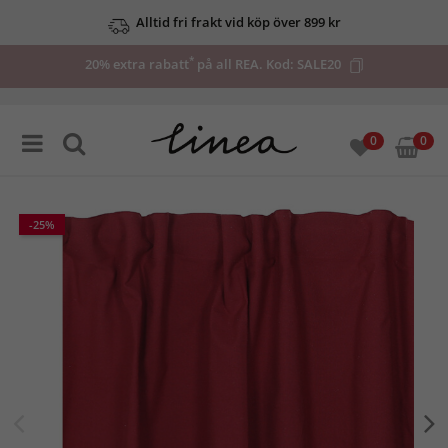
Alltid fri frakt vid köp över 899 kr
*
20% extra rabatt
på all REA. Kod:
SALE20
0
0
-25%