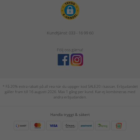
Kundtjänst: 033 - 16 99 60
Följ oss gärna!
* Få 20% extra rabatt på all rea när du uppger kod SALE20 i kassan. Erbjudandet
gäller fram till 16 augusti 2026. Max 1 gång per kund. Kan ej kombineras med
andra erbjudanden.
Handla tryggt & säkert