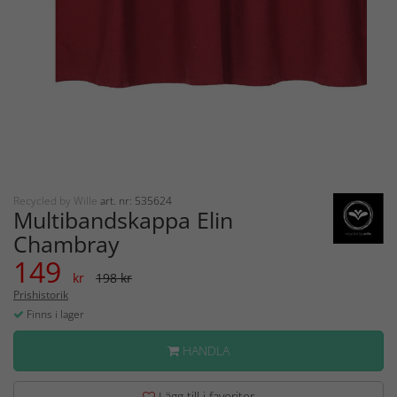
Recycled by Wille
art. nr: 535624
Multibandskappa Elin
Chambray
149
kr
198 kr
Prishistorik
Finns i lager
HANDLA
Lägg till i favoriter