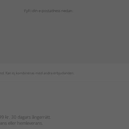
Fyll i din e-postadress nedan.
 kund. Kan ej kombineras med andra erbjudanden.
 899 kr. 30 dagars ångerrätt.
rans eller hemleverans.