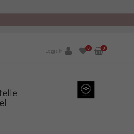
0
0
Logga in
telle
el