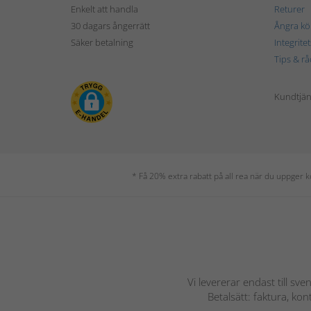
Enkelt att handla
Returer
30 dagars ångerrätt
Ångra kö
Säker betalning
Integrite
Tips & rå
Kundtjäns
* Få 20% extra rabatt på all rea när du uppger
Vi levererar endast till sve
Betalsätt: faktura, ko