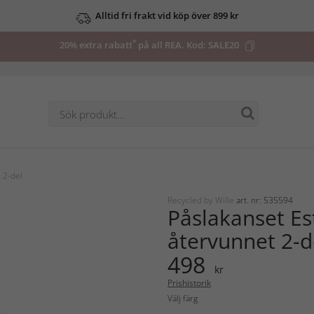
Alltid fri frakt vid köp över 899 kr
*
20% extra rabatt
på all REA. Kod:
SALE20
 2-del
Recycled by Wille
art. nr: 535594
Påslakanset Es
återvunnet 2-d
498
kr
Prishistorik
Välj färg