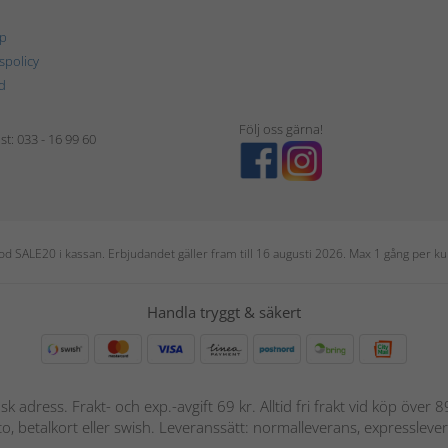
p
tspolicy
d
Följ oss gärna!
t: 033 - 16 99 60
 kod SALE20 i kassan. Erbjudandet gäller fram till 16 augusti 2026. Max 1 gång per
Handla tryggt & säkert
nsk adress. Frakt- och exp.-avgift 69 kr. Alltid fri frakt vid köp över
nto, betalkort eller swish. Leveranssätt: normalleverans, expressleve