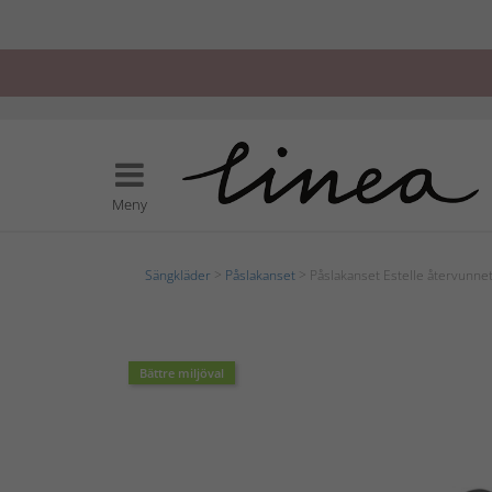
Meny
Sängkläder
>
Påslakanset
> Påslakanset Estelle återvunnet
Bättre miljöval