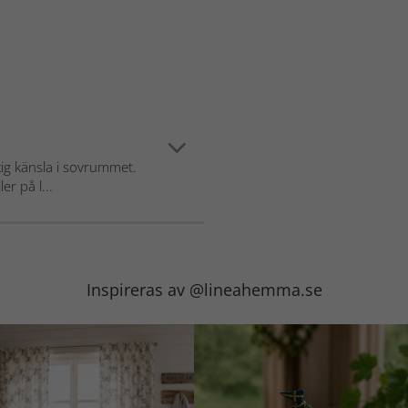
xig känsla i sovrummet.
er på l...
Inspireras av @lineahemma.se