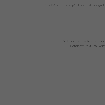
* Få 20% extra rabatt på all rea när du uppger
Vi levererar endast till sve
Betalsätt: faktura, ko