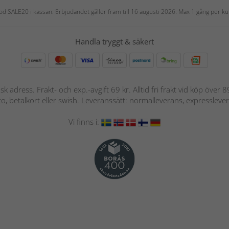
 kod SALE20 i kassan. Erbjudandet gäller fram till 16 augusti 2026. Max 1 gång per
Handla tryggt & säkert
nsk adress. Frakt- och exp.-avgift 69 kr. Alltid fri frakt vid köp över
nto, betalkort eller swish. Leveranssätt: normalleverans, expressleve
Vi finns i: