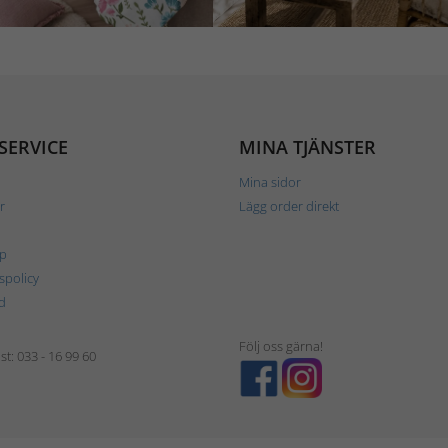
SERVICE
MINA TJÄNSTER
Mina sidor
r
Lägg order direkt
p
tspolicy
d
Följ oss gärna!
t: 033 - 16 99 60