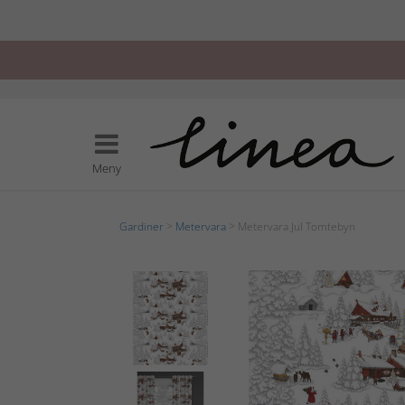
Meny
Gardiner
>
Metervara
> Metervara Jul Tomtebyn