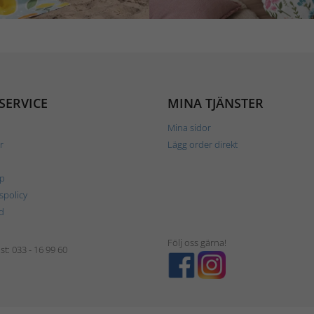
SERVICE
MINA TJÄNSTER
Mina sidor
r
Lägg order direkt
p
tspolicy
d
Följ oss gärna!
t: 033 - 16 99 60