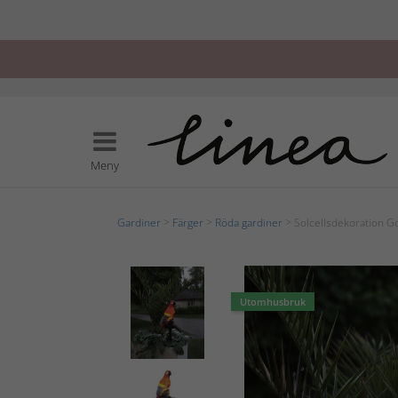
Meny
Gardiner
>
Färger
>
Röda gardiner
> Solcellsdekoration G
Utomhusbruk