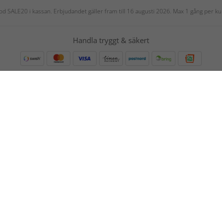
 kod SALE20 i kassan. Erbjudandet gäller fram till 16 augusti 2026. Max 1 gång per
Handla tryggt & säkert
nsk adress. Frakt- och exp.-avgift 69 kr. Alltid fri frakt vid köp över
nto, betalkort eller swish. Leveranssätt: normalleverans, expressleve
Vi finns i: