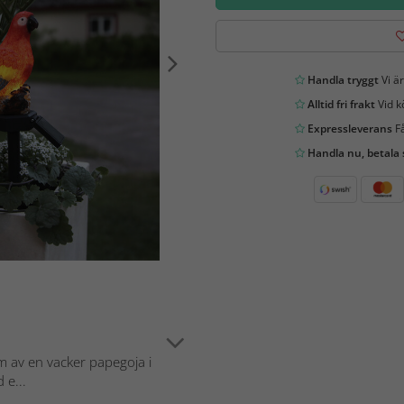
Handla tryggt
Vi är
Alltid fri frakt
Vid k
Expressleverans
Få
Handla nu, betala
rm av en vacker papegoja i
 e...