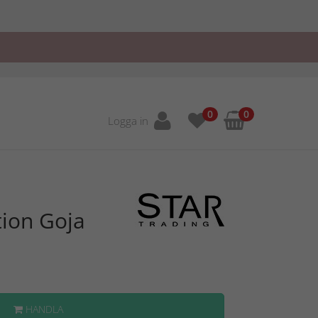
0
0
Logga in
tion Goja
HANDLA