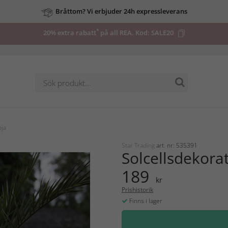
Alltid fri frakt vid köp över 899 kr
*
20% extra rabatt
på all REA. Kod:
SALE20
oja
Star Trading
art. nr: 535391
Solcellsdekora
189
kr
Prishistorik
Finns i lager