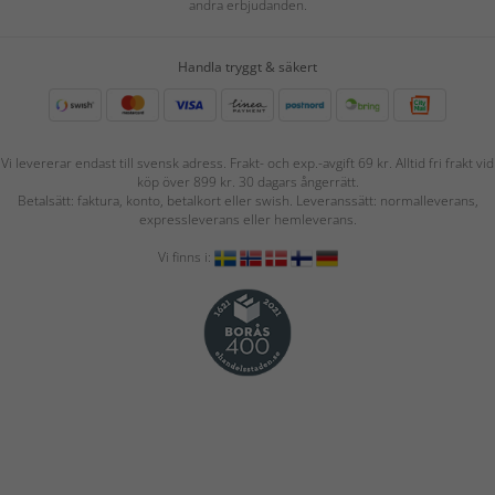
andra erbjudanden.
Handla tryggt & säkert
Vi levererar endast till svensk adress. Frakt- och exp.-avgift 69 kr. Alltid fri frakt vid
köp över 899 kr. 30 dagars ångerrätt.
Betalsätt: faktura, konto, betalkort eller swish. Leveranssätt: normalleverans,
expressleverans eller hemleverans.
Vi finns i: