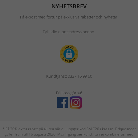
NYHETSBREV
Få e-post med förtur på exklusiva rabatter och nyheter.
Fyll i din e-postadress nedan.
Kundtjänst: 033 - 16 99 60
Följ oss gärna!
* Få 20% extra rabatt på all rea när du uppger kod SALE20 i kassan. Erbjudandet
gäller fram till 16 augusti 2026. Max 1 gång per kund. Kan ej kombineras med