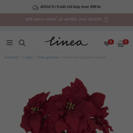
Alltid fri frakt vid köp över 899 kr
*
20% extra rabatt
på all REA. Kod:
SALE20
0
0
Gardiner
>
Färger
>
Röda gardiner
> Konstväxt Julstjärna bukett