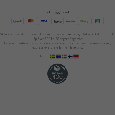
Handla tryggt & säkert
Vi levererar endast till svensk adress. Frakt- och exp.-avgift 69 kr. Alltid fri frakt vid
köp över 899 kr. 30 dagars ångerrätt.
Betalsätt: faktura, konto, betalkort eller swish. Leveranssätt: normalleverans,
expressleverans eller hemleverans.
Vi finns i: