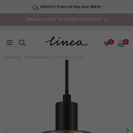
Alltid fri frakt vid köp över 899 kr
*
20% extra rabatt
på all REA. Kod:
SALE20
0
0
Belysning
>
Fönsterlampor
> Fönsterlampa Doris