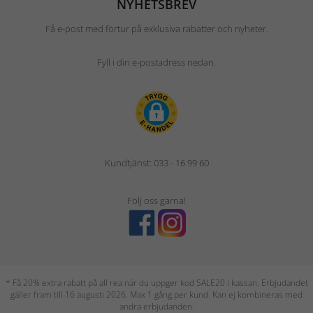
NYHETSBREV
Få e-post med förtur på exklusiva rabatter och nyheter.
Fyll i din e-postadress nedan.
Kundtjänst: 033 - 16 99 60
Följ oss gärna!
* Få 20% extra rabatt på all rea när du uppger kod SALE20 i kassan. Erbjudandet
gäller fram till 16 augusti 2026. Max 1 gång per kund. Kan ej kombineras med
andra erbjudanden.