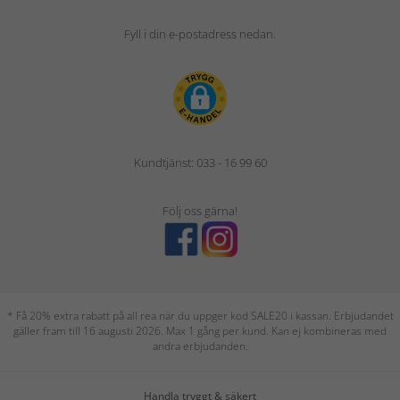
Fyll i din e-postadress nedan.
Kundtjänst: 033 - 16 99 60
Följ oss gärna!
* Få 20% extra rabatt på all rea när du uppger kod SALE20 i kassan. Erbjudandet
gäller fram till 16 augusti 2026. Max 1 gång per kund. Kan ej kombineras med
andra erbjudanden.
Handla tryggt & säkert