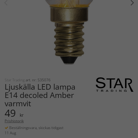
Star Trading
art. nr: 535076
Ljuskälla LED lampa
E14 decoled Amber
varmvit
49
kr
Prishistorik
Beställningsvara, skickas tidigast
11 Aug