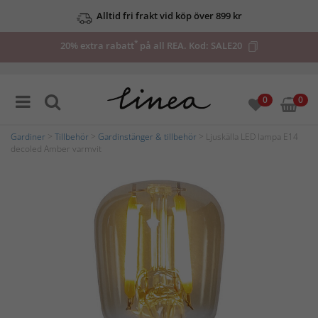
Alltid fri frakt vid köp över 899 kr
*
20% extra rabatt
på all REA. Kod:
SALE20
0
0
Gardiner
>
Tillbehör
>
Gardinstänger & tillbehör
> Ljuskälla LED lampa E14
decoled Amber varmvit