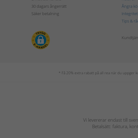
30 dagars ångerrätt
Ångra kö
Säker betalning
Integrite
Tips & rå
Kundtjäns
* Få 20% extra rabatt på all rea när du uppger
Vi levererar endast till sve
Betalsätt: faktura, ko