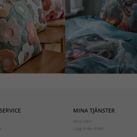
SERVICE
MINA TJÄNSTER
Mina sidor
r
Lägg order direkt