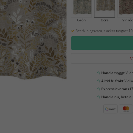
Grön
Ocra
Vinrö
Beställningsvara, skickas tidigast 1
Handla tryggt
Vi är
Alltid fri frakt
Vid k
Expressleverans
Få
Handla nu, betala