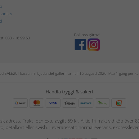
p
tspolicy
d
Följ oss gärna!
t: 033 - 16 99 60
 kod SALE20 i kassan. Erbjudandet gäller fram till 16 augusti 2026. Max 1 gång per
Handla tryggt & säkert
nsk adress. Frakt- och exp.-avgift 69 kr. Alltid fri frakt vid köp över
nto, betalkort eller swish. Leveranssätt: normalleverans, expressleve