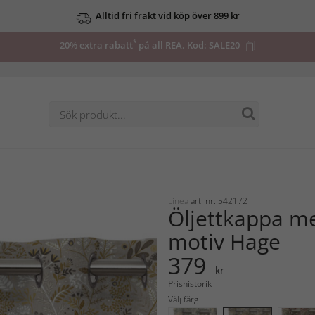
Alltid fri frakt vid köp över 899 kr
*
20% extra rabatt
på all REA. Kod:
SALE20
Linea
art. nr: 542172
Öljettkappa me
motiv Hage
379
kr
Prishistorik
Välj färg