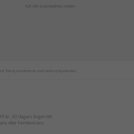
Fyll i din e-postadress nedan.
 kund. Kan ej kombineras med andra erbjudanden.
 899 kr. 30 dagars ångerrätt.
rans eller hemleverans.