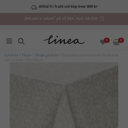
Alltid fri frakt vid köp över 899 kr
*
20% extra rabatt
på all REA. Kod:
SALE20
0
0
Gardiner
>
Färger
>
Beige gardiner
> Bordsduk med mönstret De Mina av
Carl Larsson 140x280cm