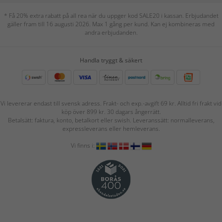
* Få 20% extra rabatt på all rea när du uppger kod SALE20 i kassan. Erbjudandet
gäller fram till 16 augusti 2026. Max 1 gång per kund. Kan ej kombineras med
andra erbjudanden.
Handla tryggt & säkert
Vi levererar endast till svensk adress. Frakt- och exp.-avgift 69 kr. Alltid fri frakt vid
köp över 899 kr. 30 dagars ångerrätt.
Betalsätt: faktura, konto, betalkort eller swish. Leveranssätt: normalleverans,
expressleverans eller hemleverans.
Vi finns i: