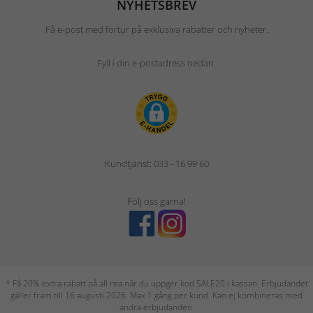
NYHETSBREV
Få e-post med förtur på exklusiva rabatter och nyheter.
Fyll i din e-postadress nedan.
Kundtjänst: 033 - 16 99 60
Följ oss gärna!
* Få 20% extra rabatt på all rea när du uppger kod SALE20 i kassan. Erbjudandet
gäller fram till 16 augusti 2026. Max 1 gång per kund. Kan ej kombineras med
andra erbjudanden.