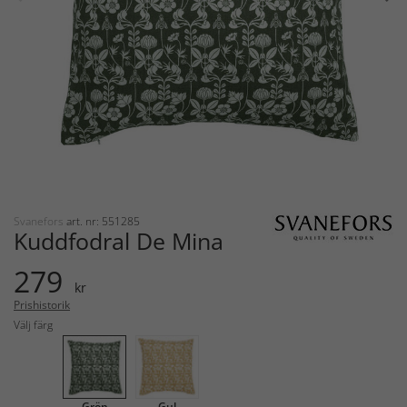
Svanefors
art. nr: 551285
Kuddfodral De Mina
279
kr
Prishistorik
Välj färg
Grön
Gul