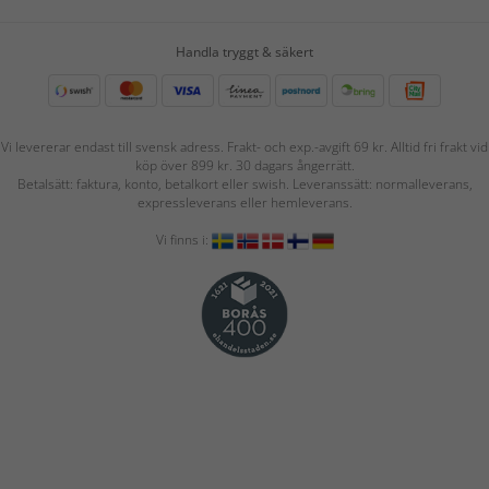
Handla tryggt & säkert
Vi levererar endast till svensk adress. Frakt- och exp.-avgift 69 kr. Alltid fri frakt vid
köp över 899 kr. 30 dagars ångerrätt.
Betalsätt: faktura, konto, betalkort eller swish. Leveranssätt: normalleverans,
expressleverans eller hemleverans.
Vi finns i: