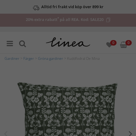
Alltid fri frakt vid köp över 899 kr
*
20% extra rabatt
på all REA. Kod:
SALE20
0
0
Gardiner
>
Färger
>
Gröna gardiner
> Kuddfodral De Mina