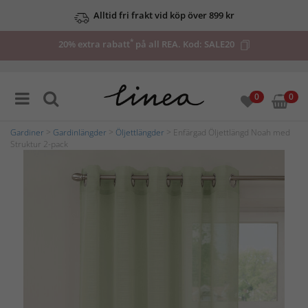
Alltid fri frakt vid köp över 899 kr
*
20% extra rabatt
på all REA. Kod:
SALE20
0
0
Gardiner
>
Gardinlängder
>
Öljettlängder
> Enfärgad Öljettlängd Noah med
Struktur 2-pack