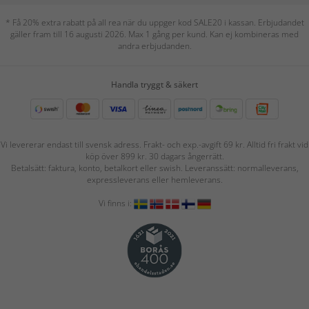
* Få 20% extra rabatt på all rea när du uppger kod SALE20 i kassan. Erbjudandet
gäller fram till 16 augusti 2026. Max 1 gång per kund. Kan ej kombineras med
andra erbjudanden.
Handla tryggt & säkert
Vi levererar endast till svensk adress. Frakt- och exp.-avgift 69 kr. Alltid fri frakt vid
köp över 899 kr. 30 dagars ångerrätt.
Betalsätt: faktura, konto, betalkort eller swish. Leveranssätt: normalleverans,
expressleverans eller hemleverans.
Vi finns i: