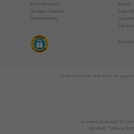
Enkelt att handla
Returer
30 dagars ångerrätt
Ångra kö
Säker betalning
Integrite
Tips & rå
Kundtjäns
* Få 20% extra rabatt på all rea när du uppger
Vi levererar endast till sve
Betalsätt: faktura, ko