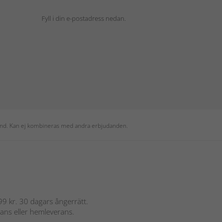
Fyll i din e-postadress nedan.
 kund. Kan ej kombineras med andra erbjudanden.
 899 kr. 30 dagars ångerrätt.
rans eller hemleverans.