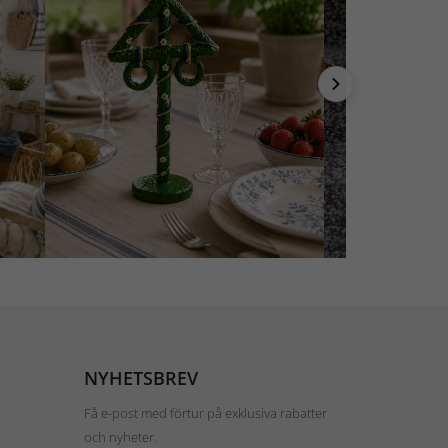
NYHETSBREV
Få e-post med förtur på exklusiva rabatter
och nyheter.