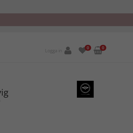
0
0
Logga in
ig
r