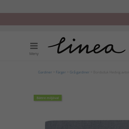
Meny
Gardiner
>
Färger
>
Grå gardiner
> Bordsduk Hedvig avto
Bättre miljöval