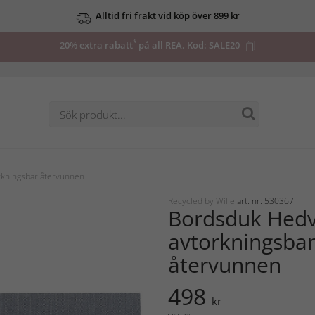
Alltid fri frakt vid köp över 899 kr
*
20% extra rabatt
på all REA. Kod:
SALE20
rkningsbar återvunnen
Recycled by Wille
art. nr: 530367
Bordsduk Hedv
avtorkningsba
återvunnen
498
kr