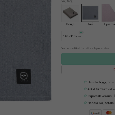
Välj färg
Beige
Grå
Ljusro
140x310 cm
Välj en artikel för att se lagerstatus.
Handla tryggt
Vi är
Alltid fri frakt
Vid k
Expressleverans
Få
Handla nu, betala