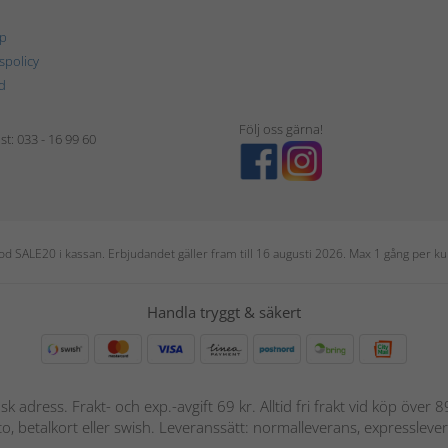
p
tspolicy
d
Följ oss gärna!
t: 033 - 16 99 60
 kod SALE20 i kassan. Erbjudandet gäller fram till 16 augusti 2026. Max 1 gång per
Handla tryggt & säkert
nsk adress. Frakt- och exp.-avgift 69 kr. Alltid fri frakt vid köp över
nto, betalkort eller swish. Leveranssätt: normalleverans, expressleve