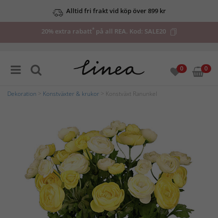
Alltid fri frakt vid köp över 899 kr
*
20% extra rabatt
på all REA. Kod:
SALE20
0
0
Dekoration
>
Konstväxter & krukor
> Konstväxt Ranunkel