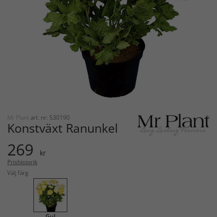
Mr Plant
art. nr: 530190
Konstväxt Ranunkel
269
kr
Prishistorik
Välj färg
Gul