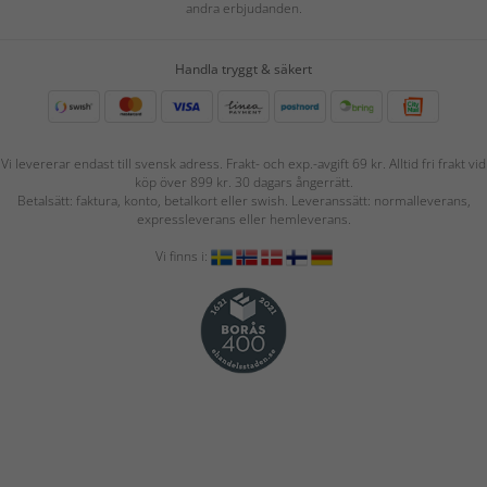
andra erbjudanden.
Handla tryggt & säkert
Vi levererar endast till svensk adress. Frakt- och exp.-avgift 69 kr. Alltid fri frakt vid
köp över 899 kr. 30 dagars ångerrätt.
Betalsätt: faktura, konto, betalkort eller swish. Leveranssätt: normalleverans,
expressleverans eller hemleverans.
Vi finns i: