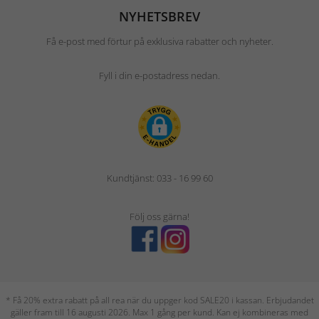
NYHETSBREV
Få e-post med förtur på exklusiva rabatter och nyheter.
Fyll i din e-postadress nedan.
Kundtjänst: 033 - 16 99 60
Följ oss gärna!
* Få 20% extra rabatt på all rea när du uppger kod SALE20 i kassan. Erbjudandet
gäller fram till 16 augusti 2026. Max 1 gång per kund. Kan ej kombineras med