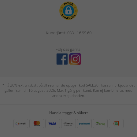
Kundtjänst: 033 - 16 99 60
Följ oss gärna!
* Få 20% extra rabatt på all rea när du uppger kod SALE20 i kassan. Erbjudandet
gäller fram till 16 augusti 2026. Max 1 gång per kund. Kan ej kombineras med
andra erbjudanden.
Handla tryggt & säkert