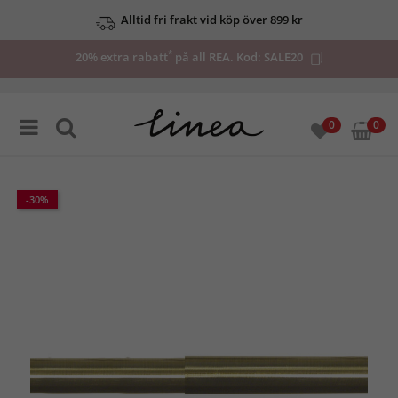
Alltid fri frakt vid köp över 899 kr
*
20% extra rabatt
på all REA. Kod:
SALE20
0
0
-30%