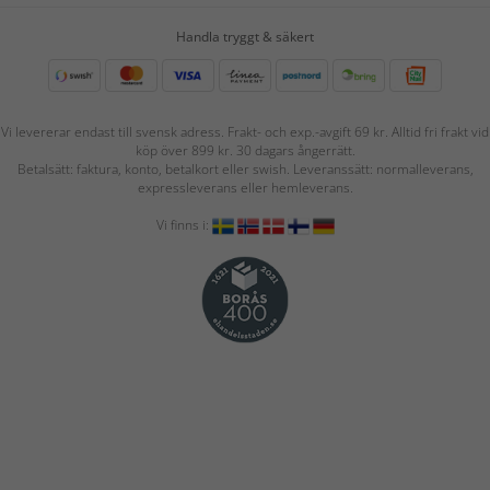
Handla tryggt & säkert
Vi levererar endast till svensk adress. Frakt- och exp.-avgift 69 kr. Alltid fri frakt vid
köp över 899 kr. 30 dagars ångerrätt.
Betalsätt: faktura, konto, betalkort eller swish. Leveranssätt: normalleverans,
expressleverans eller hemleverans.
Vi finns i: