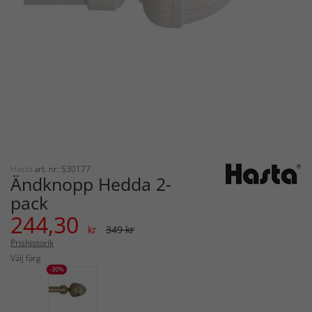
Hasta
art. nr: 530177
Ändknopp Hedda 2-
pack
244,30
kr
349 kr
Prishistorik
Välj färg
-30%