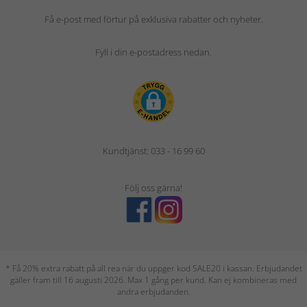
Få e-post med förtur på exklusiva rabatter och nyheter.
Fyll i din e-postadress nedan.
Kundtjänst: 033 - 16 99 60
Följ oss gärna!
* Få 20% extra rabatt på all rea när du uppger kod SALE20 i kassan. Erbjudandet
gäller fram till 16 augusti 2026. Max 1 gång per kund. Kan ej kombineras med
andra erbjudanden.