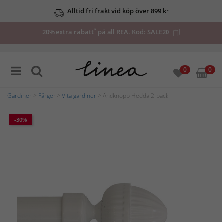
Alltid fri frakt vid köp över 899 kr
*
20% extra rabatt
på all REA. Kod:
SALE20
0
0
Gardiner
>
Färger
>
Vita gardiner
> Ändknopp Hedda 2-pack
-30%