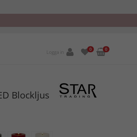
0
0
Logga in
ED Blockljus