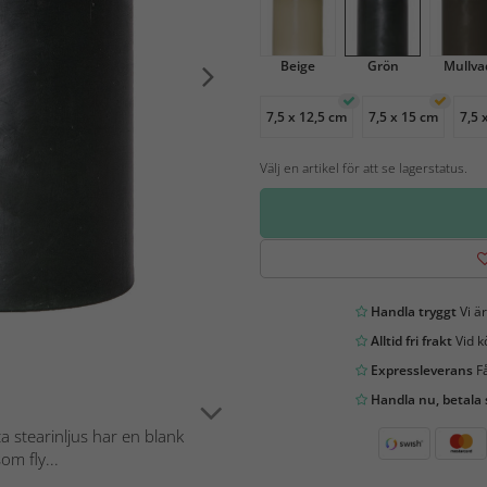
Beige
Grön
Mullva
7,5 x 12,5 cm
7,5 x 15 cm
7,5 
Välj en artikel för att se lagerstatus.
Handla tryggt
Vi är
Alltid fri frakt
Vid k
Expressleverans
Få
Handla nu, betala
a stearinljus har en blank
m fly...