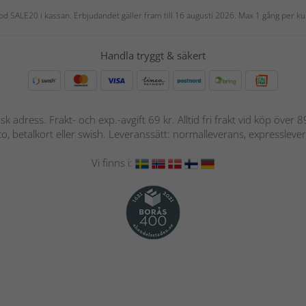
 kod SALE20 i kassan. Erbjudandet gäller fram till 16 augusti 2026. Max 1 gång per
Handla tryggt & säkert
nsk adress. Frakt- och exp.-avgift 69 kr. Alltid fri frakt vid köp över
nto, betalkort eller swish. Leveranssätt: normalleverans, expressleve
Vi finns i: