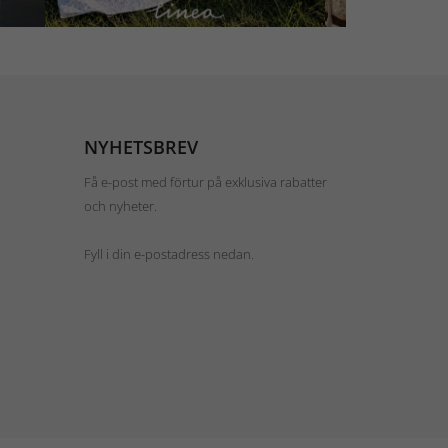
NYHETSBREV
Få e-post med förtur på exklusiva rabatter
och nyheter.
Fyll i din e-postadress nedan.