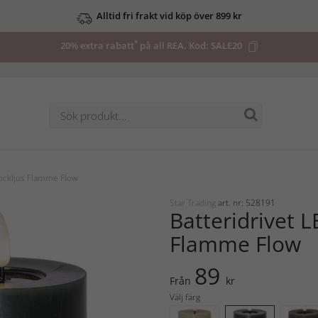
Alltid fri frakt vid köp över 899 kr
*
20% extra rabatt
på all REA. Kod:
SALE20
lockljus Flamme Flow
Star Trading
art. nr: 528191
Batteridrivet L
Flamme Flow
89
Från
kr
Välj färg