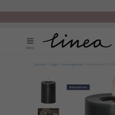
Meny
Gardiner
>
Färger
>
Gröna gardiner
> Batteridrivet LED B
Batteridriven