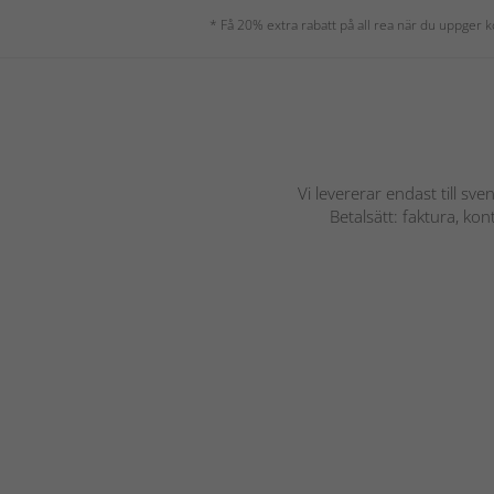
* Få 20% extra rabatt på all rea när du uppger
Vi levererar endast till sve
Betalsätt: faktura, ko