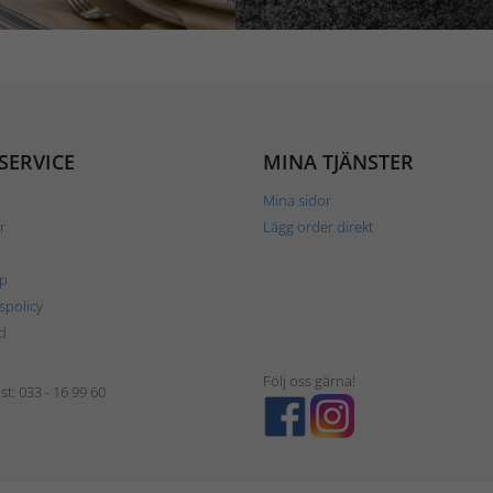
SERVICE
MINA TJÄNSTER
Mina sidor
r
Lägg order direkt
p
tspolicy
d
Följ oss gärna!
t: 033 - 16 99 60