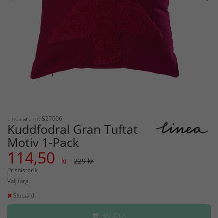
Linea
art. nr: 527006
Kuddfodral Gran Tuftat
Motiv 1-Pack
114,50
kr
229 kr
Prishistorik
Välj färg
Slutsåld
HANDLA