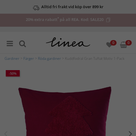
Alltid fri frakt vid köp över 899 kr
*
20% extra rabatt
på all REA. Kod:
SALE20
0
0
Gardiner
>
Färger
>
Röda gardiner
> Kuddfodral Gran Tuftat Motiv 1-Pack
-50%