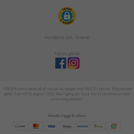
Kundtjänst: 033 - 16 99 60
Följ oss gärna!
* Få 20% extra rabatt på all rea när du uppger kod SALE20 i kassan. Erbjudandet
gäller fram till 16 augusti 2026. Max 1 gång per kund. Kan ej kombineras med
andra erbjudanden.
Handla tryggt & säkert