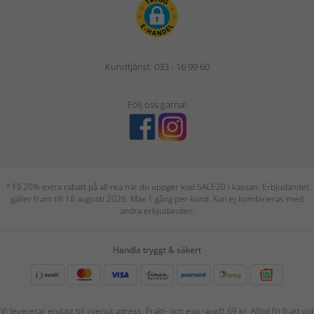
Kundtjänst: 033 - 16 99 60
Följ oss gärna!
* Få 20% extra rabatt på all rea när du uppger kod SALE20 i kassan. Erbjudandet
gäller fram till 16 augusti 2026. Max 1 gång per kund. Kan ej kombineras med
andra erbjudanden.
Handla tryggt & säkert
Vi levererar endast till svensk adress. Frakt- och exp.-avgift 69 kr. Alltid fri frakt vid