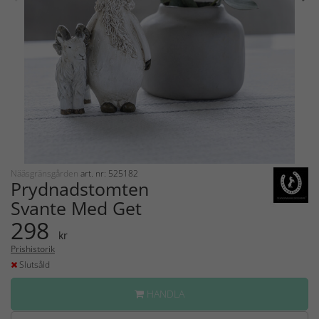
Nääsgränsgården
art. nr: 525182
Prydnadstomten
Svante Med Get
298
kr
Prishistorik
Slutsåld
HANDLA