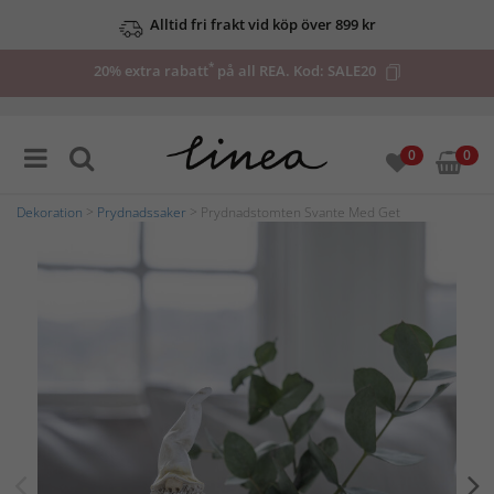
Alltid fri frakt vid köp över 899 kr
*
20% extra rabatt
på all REA. Kod:
SALE20
0
0
Dekoration
>
Prydnadssaker
> Prydnadstomten Svante Med Get